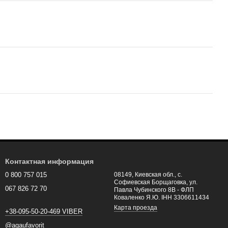
Контактная информация
0 800 757 015
08149, Киевская обл., с.
Софиевская Борщаговка, ул.
067 826 72 70
Павла Чубинского 8В - ФЛП
Коваленко Я.Ю. ІНН 3306611434
Карта проезда
+38-095-50-20-469 VIBER
@aqaufavorit