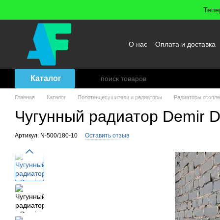
Перейти к основному контенту
Тепе
О нас
Оплата и доставка
Возврат товара
Договор
Каталог
Главная
Каталог
Полотенцесушители и радиаторы
Радиаторы отопл
Чугунный радиатор Demir Do
Артикул: N-500/180-10
Оставить отзыв