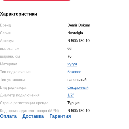
Характеристики
Бренд
Demir Dokum
Серия
Nostalgia
Артикул
N-500/180-10
высота, см
66
ширина, см
76
Материал
чугун
Тип подключения
боковое
Тип установки
напольный
Вид радиатора
Секционный
Диаметр подключения
1/2"
Страна регистрации бренда
Турция
Код производителя товара (MPN)
N-500/180-10
Оплата
Доставка
Гарантия