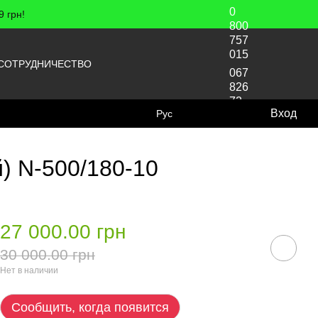
0
 грн!
800
757
015
СОТРУДНИЧЕСТВО
067
826
72
Вход
Рус
70
) N-500/180-10
27 000.00 грн
30 000.00 грн
Нет в наличии
Сообщить, когда появится