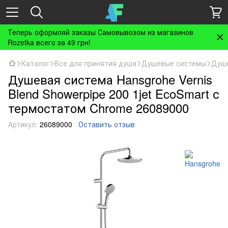
Теперь оформляй заказы Самовывозом из магазинов
Rozetka всего за 49 грн!
Каталог
Все для принятия душа
Душевые системы
Душе
Душевая система Hansgrohe Vernis
Blend Showerpipe 200 1jet EcoSmart с
термостатом Chrome 26089000
Артикул:
26089000
Оставить отзыв