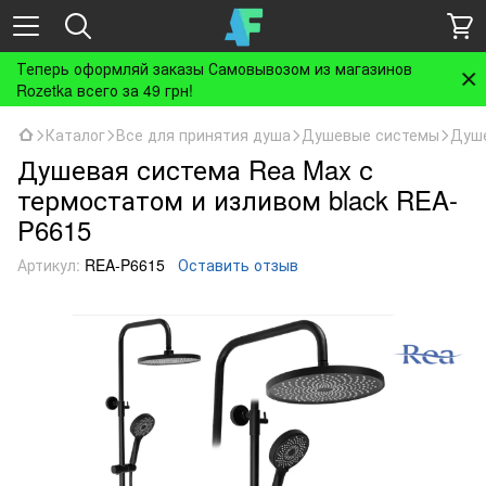
Теперь оформляй заказы Самовывозом из магазинов
Rozetka всего за 49 грн!
Каталог
Все для принятия душа
Душевые системы
Душе
Душевая система Rea Max с
термостатом и изливом black REA-
P6615
Артикул:
REA-P6615
Оставить отзыв