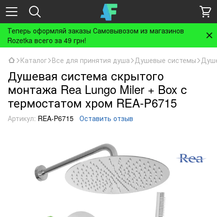
Теперь оформляй заказы Самовывозом из магазинов
Rozetka всего за 49 грн!
Каталог
Все для принятия душа
Душевые системы
Душе
Душевая система скрытого
монтажа Rea Lungo Miler + Box с
термостатом хром REA-P6715
Артикул:
REA-P6715
Оставить отзыв