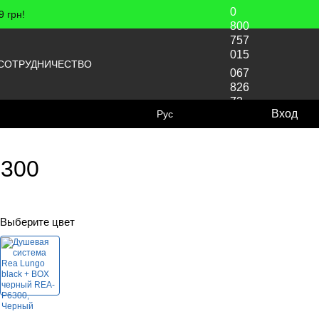
0
 грн!
800
757
015
СОТРУДНИЧЕСТВО
067
826
72
Вход
Рус
70
6300
Выберите цвет