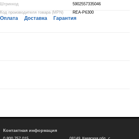
Штрихкод
5902557335046
Код производителя товара (MPN)
REA-P6300
Оплата
Доставка
Гарантия
Контактная информация
0 800 757 015
08149, Киевская обл., с.