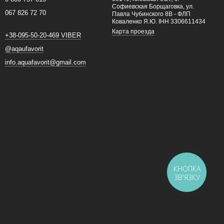
Софиевская Борщаговка, ул.
067 826 72 70
Павла Чубинского 8В - ФЛП
Коваленко Я.Ю. ІНН 3306611434
Карта проезда
+38-095-50-20-469 VIBER
@aqaufavorit
info.aquafavorit@gmail.com
КНОПКА
ЗВ'ЯЗКУ