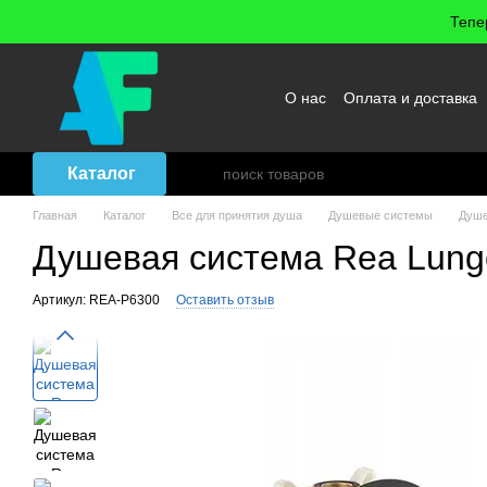
Перейти к основному контенту
Тепе
О нас
Оплата и доставка
Возврат товара
Договор
Каталог
Главная
Каталог
Все для принятия душа
Душевые системы
Душе
Душевая система Rea Lung
Артикул: REA-P6300
Оставить отзыв