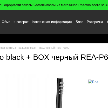
рь оформляй заказы Самовывозом из магазинов Rozetka всего за 49
Обмен и возврат
Контактная информация
Блог
Рассрочка
 пользователя
вая система Rea Lungo black + BOX черный REA-P6300
o black + BOX черный REA-P