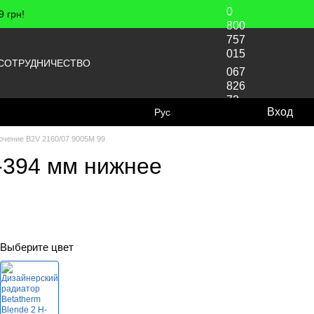
0
 грн!
800
757
015
СОТРУДНИЧЕСТВО
067
826
72
Вход
Рус
70
ючение B2V 2160/07 9005M 99
L-394 мм нижнее
Выберите цвет