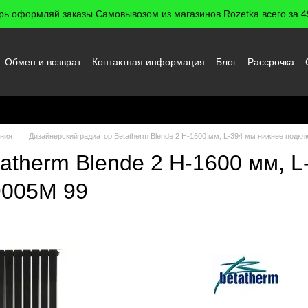
рь оформляй заказы Самовывозом из магазинов Rozetka всего за 49
Обмен и возврат
Контактная информация
Блог
Рассрочка
 пользователя
ения
Дизайнерский радиатор Betatherm Blende 2 H-1600 мм, L-394 мм нижнее подкл
atherm Blende 2 H-1600 мм, 
9005M 99