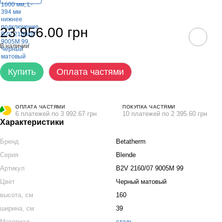
23 956.00 грн
В наличии
Купить
Оплата частями
ОПЛАТА ЧАСТЯМИ
ПОКУПКА ЧАСТЯМИ
6 платежей по 3 992.67 грн
10 платежей по 2 395.60 грн
Характеристики
Бренд
Betatherm
Серия
Blende
Артикул
B2V 2160/07 9005M 99
Цвет
Черный матовый
высота, см
160
ширина, см
39
Материал
сталь