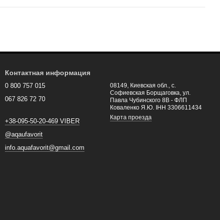
Контактная информация
0 800 757 015
08149, Киевская обл., с.
Софиевская Борщаговка, ул.
067 826 72 70
Павла Чубинского 8В - ФЛП
Коваленко Я.Ю. ІНН 3306611434
Карта проезда
+38-095-50-20-469 VIBER
@aqaufavorit
info.aquafavorit@gmail.com