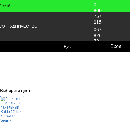
0
 грн!
800
757
015
СОТРУДНИЧЕСТВО
067
826
72
Вход
Рус
70
Выберите цвет