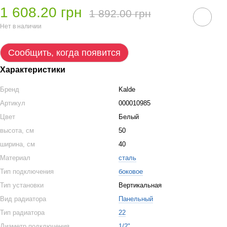
1 608.20 грн
1 892.00 грн
Нет в наличии
Сообщить, когда появится
Характеристики
Бренд
Kalde
Артикул
000010985
Цвет
Белый
высота, см
50
ширина, см
40
Материал
сталь
Тип подключения
боковое
Тип установки
Вертикальная
Вид радиатора
Панельный
Тип радиатора
22
Диаметр подключения
1/2"