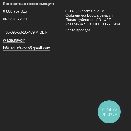
Контактная информация
0 800 757 015
08149, Киевская обл., с.
Софиевская Борщаговка, ул.
067 826 72 70
Павла Чубинского 8В - ФЛП
Коваленко Я.Ю. ІНН 3306611434
Карта проезда
+38-095-50-20-469 VIBER
@aqaufavorit
info.aquafavorit@gmail.com
КНОПКА
ЗВ'ЯЗКУ