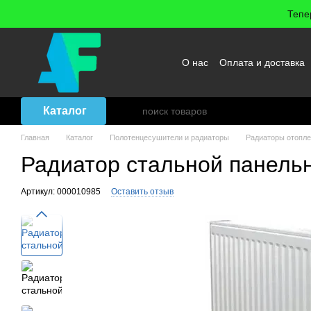
Перейти к основному контенту
Тепе
О нас
Оплата и доставка
Возврат товара
Договор
Каталог
Главная
Каталог
Полотенцесушители и радиаторы
Радиаторы отопл
Радиатор стальной панельн
Артикул: 000010985
Оставить отзыв