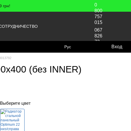
0
 грн!
800
757
015
СОТРУДНИЧЕСТВО
067
826
72
Вход
Рус
70
0013792
0x400 (без INNER)
Выберите цвет