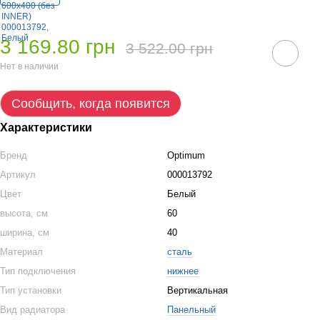
3 169.80 грн
3 522.00 грн
Нет в наличии
Сообщить, когда появится
Характеристики
Бренд
Optimum
Артикул
000013792
Цвет
Белый
высота, см
60
ширина, см
40
Материал
сталь
Тип подключения
нижнее
Тип установки
Вертикальная
Вид радиатора
Панельный