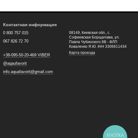
Контактная информация
0 800 757 015
08149, Киевская обл., с.
Софиевская Борщаговка, ул.
067 826 72 70
Павла Чубинского 8В - ФЛП
Коваленко Я.Ю. ІНН 3306611434
Карта проезда
+38-095-50-20-469 VIBER
@aqaufavorit
info.aquafavorit@gmail.com
КНОПКА