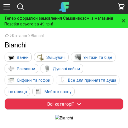
Тепер оформлюй замовлення Самовивозом із магазинів
Rozetka всього за 49 грн!
Каталог
Bianchi
Bianchi
Ванни
Змішувачі
Унітази та біде
Раковини
Душові кабіни
Сифони та гофри
Все для прийняття душа
Інсталяції
Меблі в ванну
Рушникосушки та радіатори
Аксесуари
Всі категорії
Бойлери
Інженерна сантехніка
Вентиляція
Кухня