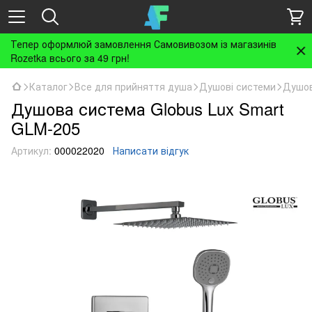
Тепер оформлюй замовлення Самовивозом із магазинів
Rozetka всього за 49 грн!
Каталог
Все для прийняття душа
Душові системи
Душов
Душова система Globus Lux Smart
GLM-205
Артикул:
000022020
Написати відгук