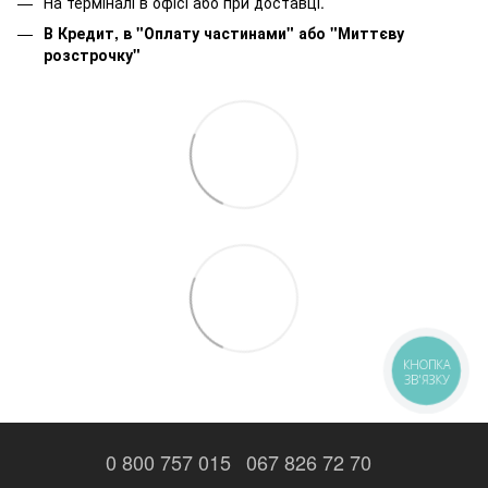
На терміналі в офісі або при доставці.
В Кредит, в "Оплату частинами"
або
"Миттєву
розстрочку"
КНОПКА
ЗВ'ЯЗКУ
0 800 757 015
067 826 72 70