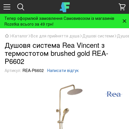
Тепер оформлюй замовлення Самовивозом із магазинів
Rozetka всього за 49 грн!
Каталог
Все для прийняття душа
Душові системи
Душов
Душовя система Rea Vincent з
термостотом brushed gold REA-
P6602
Артикул:
REA-P6602
Написати відгук