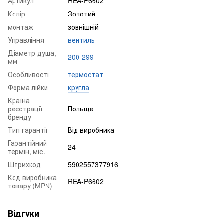
Артикул
REA-P6602
Колір
Золотий
монтаж
зовнішній
Управління
вентиль
Діаметр душа,
200-299
мм
Особливості
термостат
Форма лійки
кругла
Країна
реєстрації
Польща
бренду
Тип гарантії
Від виробника
Гарантійний
24
термін, міс.
Штрихкод
5902557377916
Код виробника
REA-P6602
товару (MPN)
Відгуки