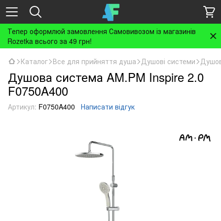
Тепер оформлюй замовлення Самовивозом із магазинів
Rozetka всього за 49 грн!
Каталог
Все для прийняття душа
Душові системи
Душов
Душова система AM.PM Inspire 2.0
F0750A400
Артикул:
F0750A400
Написати відгук