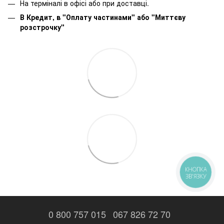
На терміналі в офісі або при доставці.
В Кредит, в "Оплату частинами"
або
"Миттєву
розстрочку"
КНОПКА
ЗВ'ЯЗКУ
0 800 757 015
067 826 72 70