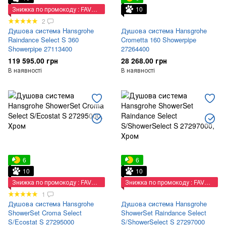
Знижка по промокоду : FAVORIT
10
2
Душова система Hansgrohe
Душова система Hansgrohe
Raindance Select S 360
Crometta 160 Showerpipe
Showerpipe 27113400
27264400
119 595.00 грн
28 268.00 грн
В наявності
В наявності
6
6
10
10
Знижка по промокоду : FAVORIT
Знижка по промокоду : FAVORIT
1
Душова система Hansgrohe
Душова система Hansgrohe
ShowerSet Croma Select
ShowerSet Raindance Select
S/Ecostat S 27295000
S/ShowerSelect S 27297000