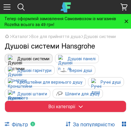
Тепер оформлюй замовлення Самовивозом із магазинів
Rozetka всього за 49 грн!
Каталог
Все для прийняття душа
Душові системи
Душові системи Hansgrohe
Душові системи
Душові панелі
Душові гарнітури
Верхні душі
Кронштейни для верхнього душу
Ручні душі
Душові штанги
Шланги для душу
Тримачі для душа
Шлангові під'єднання
Всі категорії
Бічні форсунки
Аксесуари
Фільтр
За популярністю
1