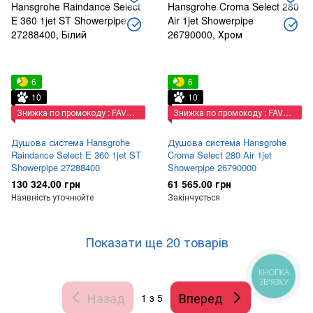
6
6
10
10
Знижка по промокоду : FAVORIT
Знижка по промокоду : FAVORIT
Душова система Hansgrohe
Душова система Hansgrohe
Raindance Select E 360 1jet ST
Croma Select 280 Air 1jet
Showerpipe 27288400
Showerpipe 26790000
130 324.00 грн
61 565.00 грн
Наявність уточнюйте
Закінчується
Показати ще 20 товарів
КНОПКА
ЗВ'ЯЗКУ
Назад
Вперед
1
з 5