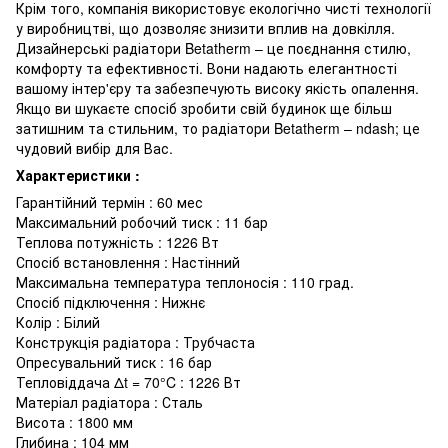
Крім того, компанія використовує екологічно чисті технології
у виробництві, що дозволяє знизити вплив на довкілля.
Дизайнерські радіатори Betatherm – це поєднання стилю,
комфорту та ефективності. Вони надають елегантності
вашому інтер'єру та забезпечують високу якість опалення.
Якщо ви шукаєте спосіб зробити свій будинок ще більш
затишним та стильним, то радіатори Betatherm – ndash; це
чудовий вибір для Вас.
Характеристики :
Гарантійний термін : 60 мес
Максимальний робочий тиск : 11 бар
Теплова потужність : 1226 Вт
Спосіб встановлення : Настінний
Максимальна температура теплоносія : 110 град.
Спосіб підключення : Нижнє
Колір : Білий
Конструкція радіатора : Трубчаста
Опресувальний тиск : 16 бар
Тепловіддача Δt = 70°C : 1226 Вт
Матеріал радіатора : Сталь
Висота : 1800 мм
Глибина : 104 мм