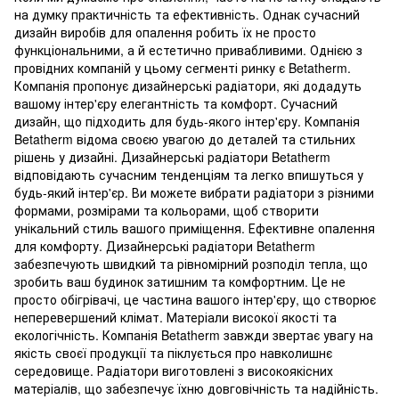
на думку практичність та ефективність. Однак сучасний
дизайн виробів для опалення робить їх не просто
функціональними, а й естетично привабливими. Однією з
провідних компаній у цьому сегменті ринку є Betatherm.
Компанія пропонує дизайнерські радіатори, які додадуть
вашому інтер'єру елегантність та комфорт. Сучасний
дизайн, що підходить для будь-якого інтер'єру. Компанія
Betatherm відома своєю увагою до деталей та стильних
рішень у дизайні. Дизайнерські радіатори Betatherm
відповідають сучасним тенденціям та легко впишуться у
будь-який інтер'єр. Ви можете вибрати радіатори з різними
формами, розмірами та кольорами, щоб створити
унікальний стиль вашого приміщення. Ефективне опалення
для комфорту. Дизайнерські радіатори Betatherm
забезпечують швидкий та рівномірний розподіл тепла, що
зробить ваш будинок затишним та комфортним. Це не
просто обігрівачі, це частина вашого інтер'єру, що створює
неперевершений клімат. Матеріали високої якості та
екологічність. Компанія Betatherm завжди звертає увагу на
якість своєї продукції та піклується про навколишнє
середовище. Радіатори виготовлені з високоякісних
матеріалів, що забезпечує їхню довговічність та надійність.