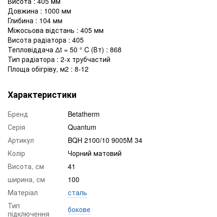
Висота : 405 мм
Довжина : 1000 мм
Глибина : 104 мм
Міжосьова відстань : 405 мм
Висота радіатора : 405
Тепловіддача Δt = 50 ° C (Вт) : 868
Тип радіатора : 2-х трубчастий
Площа обігріву, м2 : 8-12
Характеристики
Бренд
Betatherm
Серія
Quantum
Артикул
BQH 2100/10 9005M 34
Колір
Чорний матовий
Висота, см
41
ширина, см
100
Матеріал
сталь
Тип
бокове
підключення