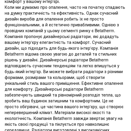
комфорт у вашому інтер'єрі.
Коли ми думаємо про опалення, часто на початку спадають
на думку практичність та ефективність. Однак сучасний
дизайн виробів для опалення робить їх не просто
функціональними, а й естетично привабливими. Однією з
провідних компаній у цьому сегменті ринку є Betatherm.
Компанія пропонує дизайнерські радіатори, які додадуть
вашому інтер'єру елегантність та комфорт. Сучасний
дизайн, що підходить для будь-якого інтер'єру. Компанія
Betatherm відома своєю увагою до деталей та стильних
рішень у дизайні. Дизайнерські радіатори Betatherm
відповідають сучасним тенденціям та легко впишуться у
будь-який інтер'єр. Ви можете вибрати радіатори з різними
формами, розмірами та кольорами, щоб створити
унікальний стиль вашого приміщення. Ефективне опалення
для комфорту. Дизайнерські радіатори Betatherm
забезпечують швидкий та рівномірний розподіл тепла, що
зробить ваш будинок затишним та комфортним. Це не
просто обігрівачі, це частина вашого інтер'єру, що створює
неперевершений клімат. Матеріали високої якості та
екологічність. Компанія Betatherm завжди звертає увагу на
якість своєї продукції та піклується про навколишнє
середовище. Радіатори виготовлені з високоякісних