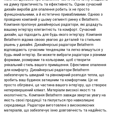
на думку практичність та ефективність. Однак сучасний
дизайн виробів для опалення робить їх не просто
функціональними, а й естетично привабливими. Однією з
провідних компаній у цьому сегменті ринку є Betatherm.
Компанія пропонує дизайнерські радіатори, які додадуть
вашому інтер'єру елегантність та комфорт. Сучасний
дизайн, що підходить для будь-якого інтер'єру. Компанія
Betatherm відома своєю увагою до деталей та стильних
рішень у дизайні. Дизайнерські радіатори Betatherm
відповідають сучасним тенденціям та легко впишуться у
будь-який інтер'єр. Ви можете вибрати радіатори з різними
формами, розмірами та кольорами, щоб створити
унікальний стиль вашого приміщення. Ефективне опалення
для комфорту. Дизайнерські радіатори Betatherm
забезпечують швидкий та рівномірний розподіл тепла, що
зробить ваш будинок затишним та комфортним. Це не
просто обігрівачі, це частина вашого інтер'єру, що створює
неперевершений клімат. Матеріали високої якості та
екологічність. Компанія Betatherm завжди звертає увагу на
якість своєї продукції та піклується про навколишнє
середовище. Радіатори виготовлені з високоякісних
матеріалів, що забезпечує їхню довговічність та надійність.