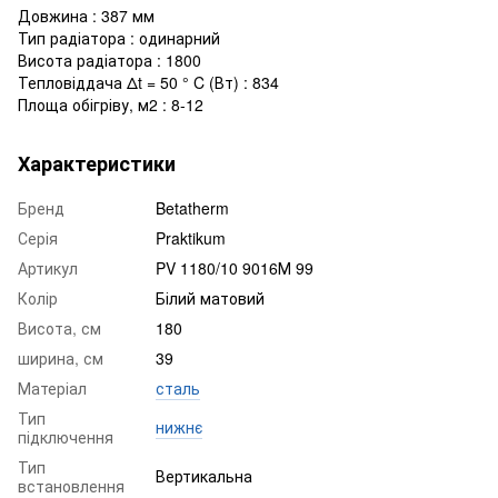
Довжина : 387 мм
Тип радіатора : одинарний
Висота радіатора : 1800
Тепловіддача Δt = 50 ° C (Вт) : 834
Площа обігріву, м2 : 8-12
Характеристики
Бренд
Betatherm
Серія
Praktikum
Артикул
PV 1180/10 9016М 99
Колір
Білий матовий
Висота, см
180
ширина, см
39
Матеріал
сталь
Тип
нижнє
підключення
Тип
Вертикальна
встановлення