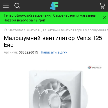
Тепер оформлюй замовлення Самовивозом із магазинів
Rozetka всього за 49 грн!
Каталог
Вентиляція
Витяжні вентилятори
Малошумний в
Малошумний вентилятор Vents 125
Ейс Т
Артикул:
0688226015
Написати відгук