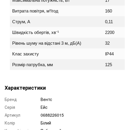
Максимальна потужність, Вт
17
Витрата повітря, м³/год
160
Струм, А
0,11
Швидкість обертів, хв⁻¹
2200
Рівень шуму на відстані 3 м, дБ(А)
32
Клас захисту
IP44
Розмір патрубка, мм
125
Характеристики
Бренд
Вентс
Серія
Ейс
Артикул
0688226015
Колір
Білий