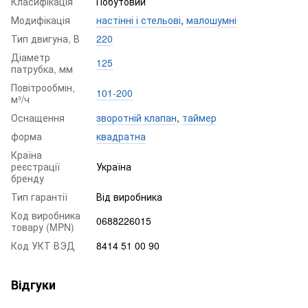
Класифікація
Побутовий
Модифікація
настінні і стельові
,
малошумні
Тип двигуна, В
220
Діаметр
125
патрубка, мм
Повітрообмін,
101-200
м³/ч
Оснащення
зворотній клапан
,
таймер
форма
квадратна
Країна
реєстрації
Україна
бренду
Тип гарантії
Від виробника
Код виробника
0688226015
товару (MPN)
Код УКТ ВЭД
8414 51 00 90
Відгуки