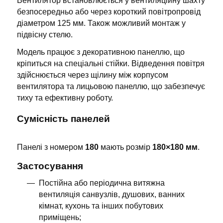
Вентилятор встановлюється у вентиляційну шахту
безпосередньо або через короткий повітропровід
діаметром 125 мм. Також можливий монтаж у
підвісну стелю.
Модель працює з декоративною панеллю, що
кріпиться на спеціальні стійки. Відведення повітря
здійснюється через щілину між корпусом
вентилятора та лицьовою панеллю, що забезпечує
тиху та ефективну роботу.
Сумісність панелей
Панелі з номером
180
мають розмір
180×180 мм
.
Застосування
Постійна або періодична витяжна
вентиляція санвузлів, душових, ванних
кімнат, кухонь та інших побутових
приміщень;