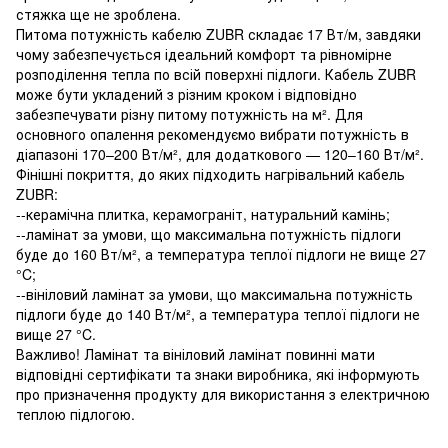
стяжка ще не зроблена.
Питома потужність кабелю ZUBR складає 17 Вт/м, завдяки
чому забезпечується ідеальний комфорт та рівномірне
розподілення тепла по всій поверхні підлоги. Кабель ZUBR
може бути укладений з різним кроком і відповідно
забезпечувати різну питому потужність на м². Для
основного опалення рекомендуємо вибрати потужність в
діапазоні 170–200 Вт/м², для додаткового — 120–160 Вт/м².
Фінішні покриття, до яких підходить нагрівальний кабель
ZUBR:
--керамічна плитка, керамограніт, натуральний камінь;
--ламінат за умови, що максимальна потужність підлоги
буде до 160 Вт/м², а температура теплої підлоги не вище 27
°C;
--вініловий ламінат за умови, що максимальна потужність
підлоги буде до 140 Вт/м², а температура теплої підлоги не
вище 27 °C.
Важливо! Ламінат та вініловий ламінат повинні мати
відповідні сертифікати та знаки виробника, які інформують
про призначення продукту для використання з електричною
теплою підлогою.