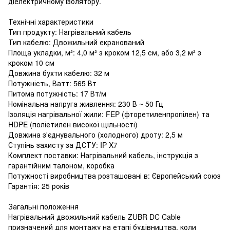
діелектричному ізолятору.
Технічні характеристики
Тип продукту: Нагрівальний кабель
Тип кабелю: Двожильний екранований
Площа укладки, м²: 4,0 м² з кроком 12,5 см, або 3,2 м² з
кроком 10 см
Довжина бухти кабелю: 32 м
Потужність, Ватт: 565 Вт
Питома потужність: 17 Вт/м
Номінальна напруга живлення: 230 В ~ 50 Гц
Ізоляція нагрівальної жили: FEP (фторетиленпропілен) та
HDPE (поліетилен високої щільності)
Довжина з'єднувального (холодного) дроту: 2,5 м
Ступінь захисту за ДСТУ: IP X7
Комплект поставки: Нагрівальний кабель, інструкція з
гарантійним талоном, коробка
Потужності виробництва розташовані в: Європейський союз
Гарантія: 25 років
Загальні положення
Нагрівальний двожильний кабель ZUBR DC Cable
призначений для монтажу на етапі будівництва, коли