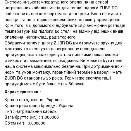
Система низькотемпературного опалення на основі
нагрівальних кабелів і матів для теплої підлоги ZUBR DC
забезпечить вас комфортом на довгі роки. Вона не сушить
повітря та не створює конвекційних потоків у приміщенні.
Крім того, з її допомогою відбувається рівномірний розподіл
температури від підлоги до стелі, на відміну від інших видів
опалення, наприклад, радіаторного.
Обираючи теплу підлогу ZUBR DC ви отримуєте зручну для
монтажу та експлуатації нагрівальну провідникові
продукцію, яка характеризується високими показниками
стійкості до механічних пошкоджень. Ви можете бути певні:
наша система максимально безпечна. При дотриманні всіх
норм та умов монтажу, гарантійний термін на кабелі і мати
ZUBR DC становить 25 років. Термін же експлуатації
продукції може бути більше ніж 50 років.
Характеристики :
Країна походження : Україна
Країна реєстрації бренду : Україна
Тип : Нагрівальний кабель
Вага брутто (кг.) : 1.000000
Об'єм (м³) : 0.008600