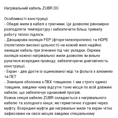
Нагрівальний кабель ZUBR DC
Особливості конструкції
- Обидві жили в кабелі є гріючими. Це дозволяє рівномірно
розподіляти температуру і забезпечити більш тривалу
роботу теплої підлоги.
- Двошарова ізоляція FEP (фторетиленпропілен) та HDPE
(поліетилен високої щільності) на кожній жилі надійно
захищає кабель при згинанні під час укладки. Окрема
ізоляція кожної нагрівальної жили дозволяє їм вільно
рухатися всередині проводу, забезпечуючи довговічність
конструкції.
- Екран - два дроти із оцинкованої міді та фольга з алюмінію
та ПЕТ
- Зовнішня оболонка з ПВХ товщиною 1 мм строго єдиної
товщини, завдяки чому відсутні тонкі місця по всій довжині
кабелю, що забезпечує однаковий прогрів.
Кожна секція кабелю ZUBR складається з нагрівального
кабелю та холодного кінця, які герметично з'єднані через
муфту. Всередині муфти дві нагрівальні жили та екран чітко
зафіксовані на своїх місцях завдяки спеціальному