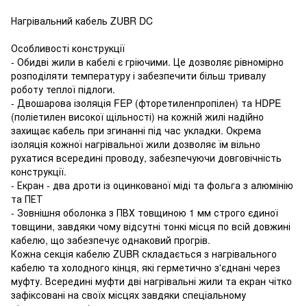
Нагрівальний кабель ZUBR DC
Особливості конструкції
- Обидві жили в кабелі є гріючими. Це дозволяє рівномірно
розподіляти температуру і забезпечити більш тривалу
роботу теплої підлоги.
- Двошарова ізоляція FEP (фторетиленпропілен) та HDPE
(поліетилен високої щільності) на кожній жилі надійно
захищає кабель при згинанні під час укладки. Окрема
ізоляція кожної нагрівальної жили дозволяє їм вільно
рухатися всередині проводу, забезпечуючи довговічність
конструкції.
- Екран - два дроти із оцинкованої міді та фольга з алюмінію
та ПЕТ
- Зовнішня оболонка з ПВХ товщиною 1 мм строго єдиної
товщини, завдяки чому відсутні тонкі місця по всій довжині
кабелю, що забезпечує однаковий прогрів.
Кожна секція кабелю ZUBR складається з нагрівального
кабелю та холодного кінця, які герметично з'єднані через
муфту. Всередині муфти дві нагрівальні жили та екран чітко
зафіксовані на своїх місцях завдяки спеціальному