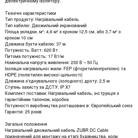
діелектричному ізолятору.
Технічні характеристики
Тип продукту: Нагрівальний кабель
Тип кабелю: Двожильний екранований
Площа укладки, м²: 4,6 м² з кроком 12,5 см, або 3,7 м² з
кроком 10 см
Довжина бухти кабелю: 37 м
Потужність, Ватт: 620 Вт
Питома потужність: 17 Вт/м
Номінальна напруга живлення: 230 В ~ 50 Гц
Ізоляція нагрівальної жили: FEP (фторетиленпропілен) та
HDPE (поліетилен високої щільності)
Довжина з'єднувального (холодного) дроту: 2,5 м
Ступінь захисту за ДСТУ: IP X7
Комплект поставки: Нагрівальний кабель, інструкція з
гарантійним талоном, коробка
Потужності виробництва розташовані в: Європейський союз
Гарантія: 25 років
Загальні положення
Нагрівальний двожильний кабель ZUBR DC Cable
призначений для монтажу на етапі будівництва, коли