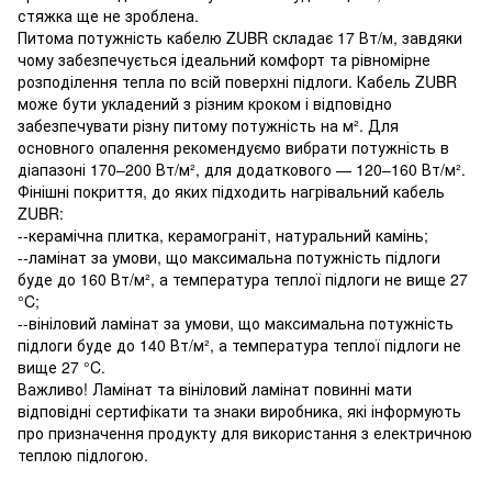
стяжка ще не зроблена.
Питома потужність кабелю ZUBR складає 17 Вт/м, завдяки
чому забезпечується ідеальний комфорт та рівномірне
розподілення тепла по всій поверхні підлоги. Кабель ZUBR
може бути укладений з різним кроком і відповідно
забезпечувати різну питому потужність на м². Для
основного опалення рекомендуємо вибрати потужність в
діапазоні 170–200 Вт/м², для додаткового — 120–160 Вт/м².
Фінішні покриття, до яких підходить нагрівальний кабель
ZUBR:
--керамічна плитка, керамограніт, натуральний камінь;
--ламінат за умови, що максимальна потужність підлоги
буде до 160 Вт/м², а температура теплої підлоги не вище 27
°C;
--вініловий ламінат за умови, що максимальна потужність
підлоги буде до 140 Вт/м², а температура теплої підлоги не
вище 27 °C.
Важливо! Ламінат та вініловий ламінат повинні мати
відповідні сертифікати та знаки виробника, які інформують
про призначення продукту для використання з електричною
теплою підлогою.