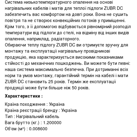
Система низькотемпературного опалення на основі
нагрівальних кабелів і матів для теплої підлоги ZUBR DC
забезпечить вас комфортом на довгі роки. Вона не сушить
повітря та не створює конвекційних потоків у приміщенні.
Крім того, з її допомогою відбувається рівномірний розподіл
температури від підлоги до стелі, на відміну від інших видів
опалення, наприклад, радіаторного.
Обираючи теплу підлогу ZUBR DC ви отримуєте зручну для
монтажу та експлуатації нагрівальну провідникові
продукцію, яка характеризується високими показниками
стійкості до механічних пошкоджень. Ви можете бути певні:
наша система максимально безпечна. При дотриманні всіх
норм та умов монтажу, гарантійний термін на кабелі і мати
ZUBR DC становить 25 років. Термін же експлуатації
продукції може бути більше ніж 50 років.
Характеристики :
Країна походження : Україна
Країна реєстрації бренду : Україна
Тип : Нагрівальний кабель
Вага брутто (кг.) : 1.200000
Об'єм (м³) : 0.008600