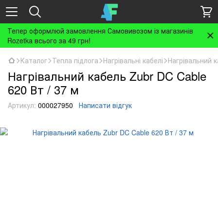
Тепер оформлюй замовлення Самовивозом із магазинів
Rozetka всього за 49 грн!
Каталог
Тепла підлога
Нагрівальні кабелі
Нагрівальний к
Нагрівальний кабель Zubr DC Cable
620 Вт / 37 м
Артикул:
000027950
Написати відгук