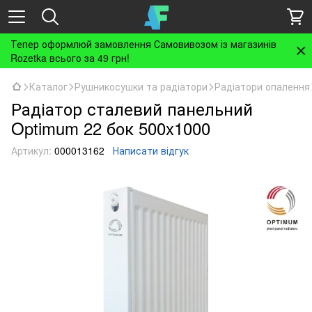
Тепер оформлюй замовлення Самовивозом із магазинів
Rozetka всього за 49 грн!
Каталог
Рушникосушки та радіатори
Радіатори опалення
Радіатор сталевий панельний
Optimum 22 бок 500x1000
Артикул:
000013162
Написати відгук