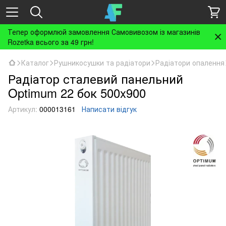
Тепер оформлюй замовлення Самовивозом із магазинів
Rozetka всього за 49 грн!
Каталог
Рушникосушки та радіатори
Радіатори опалення
Радіатор сталевий панельний
Optimum 22 бок 500x900
Артикул:
000013161
Написати відгук