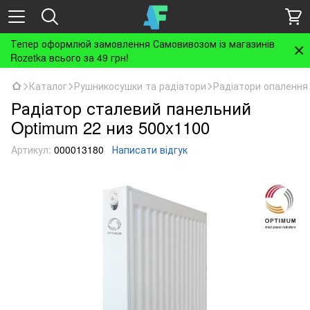
Тепер оформлюй замовлення Самовивозом із магазинів
Rozetka всього за 49 грн!
Каталог
Рушникосушки та радіатори
Радіатори опалення
Радіатор сталевий панельний
Optimum 22 низ 500x1100
Артикул:
000013180
Написати відгук