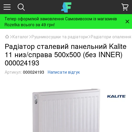
Тепер оформлюй замовлення Самовивозом із магазинів
Rozetka всього за 49 грн!
Каталог
Рушникосушки та радіатори
Радіатори опалення
Радіатор сталевий панельний Kalite
11 низ/справа 500x500 (без INNER)
000024193
Артикул:
000024193
Написати відгук