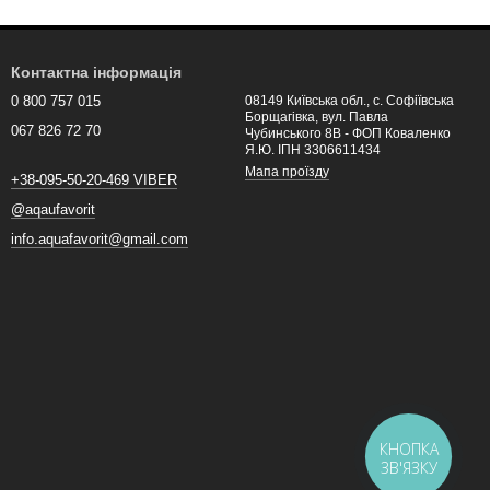
Контактна інформація
0 800 757 015
08149 Київська обл., с. Софіївська
Борщагівка, вул. Павла
067 826 72 70
Чубинського 8В - ФОП Коваленко
Я.Ю. ІПН 3306611434
Мапа проїзду
+38-095-50-20-469 VIBER
@aqaufavorit
info.aquafavorit@gmail.com
КНОПКА
ЗВ'ЯЗКУ