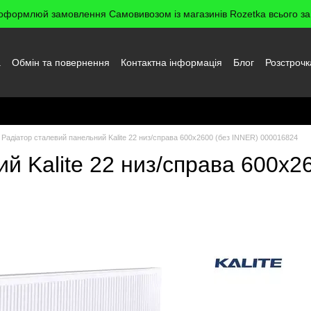
оформлюй замовлення Самовивозом із магазинів Rozetka всього за 
а
Обмін та повернення
Контактна інформація
Блог
Розстрочк
да користувача
Радіатор сталевий панельний Kalite 22 низ/справа 600x2600 (без INNER) 000016824
й Kalite 22 низ/справа 600x