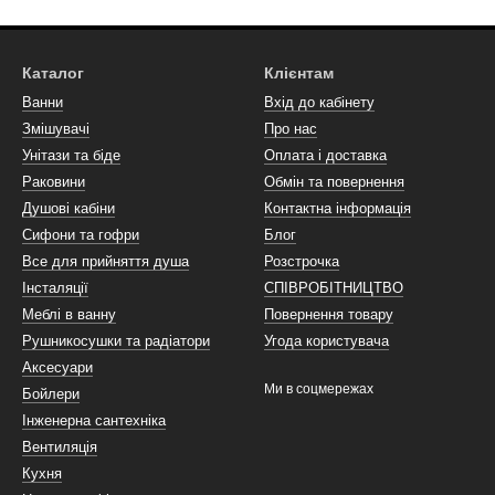
Каталог
Клієнтам
Ванни
Вхід до кабінету
Змішувачі
Про нас
Унітази та біде
Оплата і доставка
Раковини
Обмін та повернення
Душові кабіни
Контактна інформація
Сифони та гофри
Блог
Все для прийняття душа
Розстрочка
Інсталяції
СПІВРОБІТНИЦТВО
Меблі в ванну
Повернення товару
Рушникосушки та радіатори
Угода користувача
Аксесуари
Ми в соцмережах
Бойлери
Інженерна сантехніка
Вентиляція
Кухня