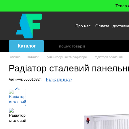
Перейти до основного контенту
Тепер 
Про нас
Оплата і доставк
Повернення товару
Уго
Каталог
Головна
Каталог
Рушникосушки та радіатори
Радіатори опалення
Радіатор сталевий панельни
Артикул: 000016824
Написати відгук