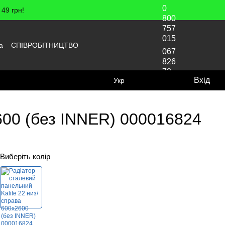
0
49 грн!
800
757
015
а
СПІВРОБІТНИЦТВО
067
826
72
Вхід
Укр
70
2600 (без INNER) 000016824
Виберіть колір