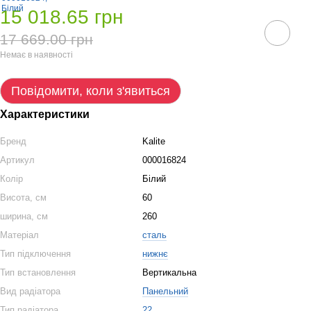
15 018.65 грн
17 669.00 грн
Немає в наявності
Повідомити, коли з'явиться
Характеристики
Бренд
Kalite
Артикул
000016824
Колір
Білий
Висота, см
60
ширина, см
260
Матеріал
сталь
Тип підключення
нижнє
Тип встановлення
Вертикальна
Вид радіатора
Панельний
Тип радіатора
22