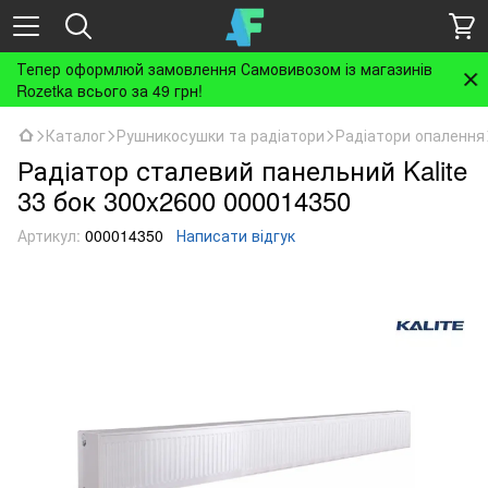
Тепер оформлюй замовлення Самовивозом із магазинів
Rozetka всього за 49 грн!
Каталог
Рушникосушки та радіатори
Радіатори опалення
Радіатор сталевий панельний Kalite
33 бок 300x2600 000014350
Артикул:
000014350
Написати відгук