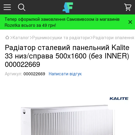
Тепер оформлюй замовлення Самовивозом із магазинів
Rozetka всього за 49 грн!
Каталог
Рушникосушки та радіатори
Радіатори опалення
Радіатор сталевий панельний Kalite
33 низ/справа 500x1600 (без INNER)
000022669
Артикул:
000022669
Написати відгук