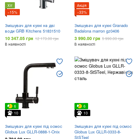
Хіт
Акція
−15%
−33%
Змішувач для кухні на дві
Змішувач для кухні Granado
води GRB Kitchens 51831510
Badalona marron gz0406
10 347.05 грн
3 990.00 грн
12 173.00 грн
5 990.00 грн
В наявності
В наявності
6
6
10
10
Змішувач для кухні під осмос
Змішувач для кухні під осмос
Globus Lux GLLR-0888-1-Onix
Globus Lux GLLR-0333-8-
StSTeel