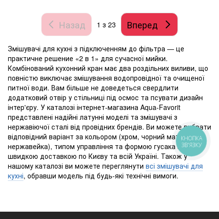
Назад
Вперед
1
з 23
Змішувачі для кухні з підключенням до фільтра — це
практичне решение «2 в 1» для сучасної мийки.
Комбінований кухонний кран має два роздільних виливи, що
повністю виключає змішування водопровідної та очищеної
питної води. Вам більше не доведеться свердлити
додатковий отвір у стільниці під осмос та псувати дизайн
інтер'єру. У каталозі інтернет-магазина Aqua-Favorit
представлені надійні латунні моделі та змішувачі з
нержавіючої сталі від провідних брендів. Ви можете вибрати
відповідний варіант за кольором (хром, чорний матовый,
КНОПКА
ЗВ'ЯЗКУ
нержавейка), типом управління та формою гусака з
швидкою доставкою по Києву та всій Україні. Також у
нашому каталозі ви можете переглянути
всі змішувачі для
кухні
, обравши модель під будь-які технічні вимоги.