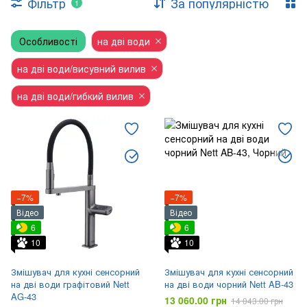
Фільтр
За популярністю
1
Аксесуари для змішувачів
Крани-дозатори
Особливості
Фонтанчики питні
на дві води
Приладові крани
на дві води/висувний вилив
на дві води/гибкий вилив
−7%
−7%
Відео
Відео
6
6
10
10
Змішувач для кухні сенсорний
Змішувач для кухні сенсорний
на дві води графітовий Nett
на дві води чорний Nett AB-43
AG-43
13 060.00 грн
14 043.00 грн