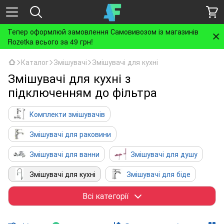
Тепер оформлюй замовлення Самовивозом із магазинів
Rozetka всього за 49 грн!
Каталог
Змішувачі
Змішувачі для кухні
Змішувачі для кухні з
підключенням до фільтра
Комплекти змішувачів
Змішувачі для раковини
Змішувачі для ванни
Змішувачі для душу
Змішувачі для кухні
Змішувачі для біде
Гігієнічні душі
Спеціалізовані змішувачі
Всі категорії
Монокрани
Прихований монтаж