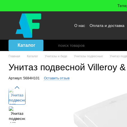
Перейти к основному контенту
Тепе
О нас
Оплата и доставка
Возврат товара
Договор
Каталог
Главная
Каталог
Унитазы и биде
Унитазы подвесные
Унитаз подв
Унитаз подвесной Villeroy 
Артикул: 5684H101
Оставить отзыв