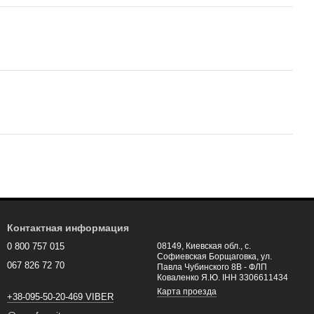
Контактная информация
0 800 757 015
08149, Киевская обл., с.
Софиевская Борщаговка, ул.
067 826 72 70
Павла Чубинского 8В - ФЛП
Коваленко Я.Ю. ІНН 3306611434
Карта проезда
+38-095-50-20-469 VIBER