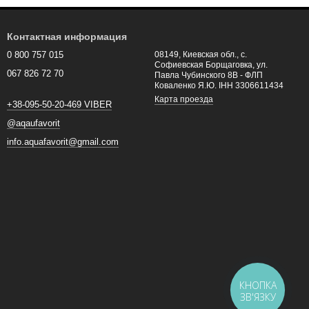
Контактная информация
0 800 757 015
08149, Киевская обл., с.
Софиевская Борщаговка, ул.
067 826 72 70
Павла Чубинского 8В - ФЛП
Коваленко Я.Ю. ІНН 3306611434
Карта проезда
+38-095-50-20-469 VIBER
@aqaufavorit
info.aquafavorit@gmail.com
КНОПКА
ЗВ'ЯЗКУ