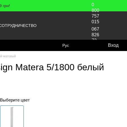
0
 грн!
800
757
015
СОТРУДНИЧЕСТВО
067
826
72
Вход
Рус
70
лый матовый
ign Matera 5/1800 белый
Выберите цвет