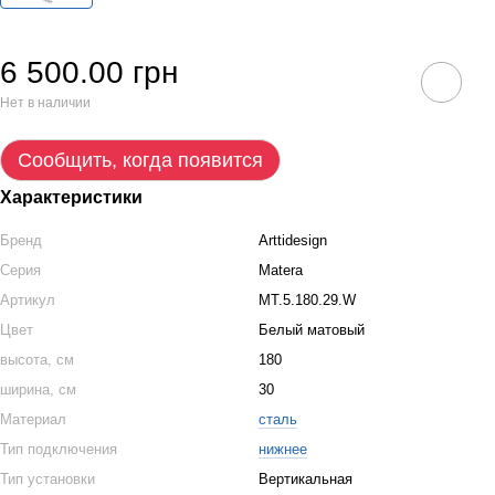
6 500.00 грн
Нет в наличии
Сообщить, когда появится
Характеристики
Бренд
Arttidesign
Серия
Matera
Артикул
MT.5.180.29.W
Цвет
Белый матовый
высота, см
180
ширина, см
30
Материал
сталь
Тип подключения
нижнее
Тип установки
Вертикальная