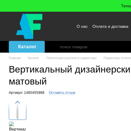
Перейти к основному контенту
Тепе
О нас
Оплата и доставка
Возврат товара
Договор
Каталог
Главная
Каталог
Полотенцесушители и радиаторы
Радиаторы отопл
Вертикальный дизайнерский
матовый
Артикул: 1485455988
Оставить отзыв