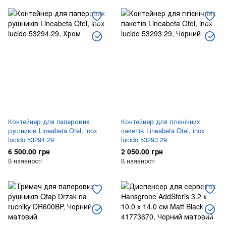
Відра для сміття
Поручні
Косметичні дзеркала
Мультибокси
Сушарки для рук
Настінні фени
Диспенсери
Дезінфектори
Скребки
Таблички
Корзини для білизни
Килимки
Контейнер для паперових
Контейнер для гігієнічних
рушників Lineabeta Otel, inox
пакетів Lineabeta Otel, inox
lucido 53294.29
lucido 53293.29
6 500.00 грн
2 050.00 грн
В наявності
В наявності