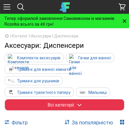
Тепер оформлюй замовлення Самовивозом із магазинів
Rozetka всього за 49 грн!
Каталог
Аксесуари
Диспенсери
Аксесуари: Диспенсери
Комплекти аксесуарів
Гачки для ванної
Тримачі для ванної кімнати
Тримачі для рушників
Тримачі туалетного паперу
Мильниці
Дозатори рідкого мила
Всі категорії
Склянки для зубних щіток
Полиці для ванної
Фільтр
За популярністю
Щітки для унітазу
Туалетні стійки