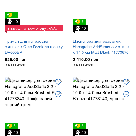
6
10
6
Знижка по промокоду : FAVORIT
10
Тримач для паперових
Диспенсер для серветок
рушників Qtap Drzak na rucniky
Hansgrohe AddStoris 3.2 х 10.0
DR600BP
x 14.0 см Matt Black 41773670
825.00 грн
2 410.00 грн
В наявності
В наявності
6
6
10
10