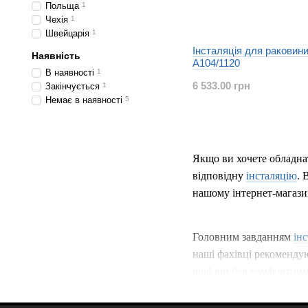
Польща
1
Чехія
1
Швейцарія
1
Інсталяція для раковини
Наявність
A104/1120
В наявності
1
6 533.00 грн
Закінчується
1
Немає в наявності
5
Якщо ви хочете обладна
відповідну
інсталяцію
. 
нашому інтернет-магаз
Головним завданням
ін
наші фахівці рекоменду
щоб він був комфортним 