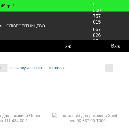
0
49 грн!
800
757
015
а
СПІВРОБІТНИЦТВО
067
826
72
Вхід
Укр
70
стю
спочатку дешевше
за назвою
Відображення: