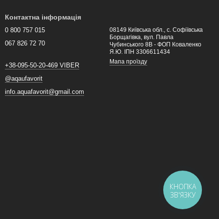
у. Наш магазин пропонує інсталяції від найкращих виробників
Контактна інформація
0 800 757 015
08149 Київська обл., с. Софіївська
Борщагівка, вул. Павла
067 826 72 70
Чубинського 8В - ФОП Коваленко
ії для умивальника.
Я.Ю. ІПН 3306611434
Мапа проїзду
+38-095-50-20-469 VIBER
@aqaufavorit
info.aquafavorit@gmail.com
КНОПКА
ЗВ'ЯЗКУ