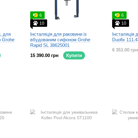
6
6
10
10
, для
Інсталяція для раковини із
Інсталяція 
р Grohe
вбудованим сифоном Grohe
Duofix 111.4
Rapid SL 38625001
6 351.00 грн
15 390.00 грн
Купити