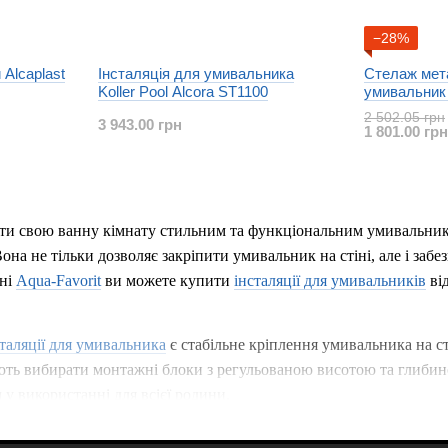
−28%
 Alcaplast
Інсталяція для умивальника
Стелаж мета
Koller Pool Alcora ST1100
умивальник
2 502.05 грн
3 943.00 грн
1 801.00 грн
ти свою ванну кімнату стильним та функціональним умивальником
Вона не тільки дозволяє закріпити умивальник на стіні, але і заб
ині
Aqua-Favorit
ви можете купити
інсталяції для умивальників
від
сталяції для умивальника
є стабільне кріплення умивальника на ст
ють вибирати монтажні блоки з регульованою висотою та глибин
у використанні для всієї родини.