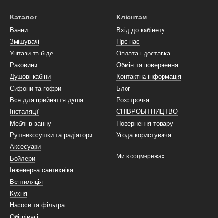
для умивальника
, слід звернути увагу на її надійність та безпек
лів, що забезпечує довговічність та безпеку використання.
Каталог
Клієнтам
Ванни
Вхід до кабінету
Змішувачі
Про нас
та надійності, важливо враховувати естетичну складову інсталяц
Унітази та біде
Оплата і доставка
Раковини
Обмін та повернення
Душові кабіни
Контактна інформація
Сифони та гофри
Блог
Все для прийняття душа
Розстрочка
Інсталяції
СПІВРОБІТНИЦТВО
Меблі в ванну
Повернення товару
Рушникосушки та радіатори
Угода користувача
Аксесуари
Ми в соцмережах
Бойлери
Інженерна сантехніка
Вентиляція
Кухня
Насоси та фільтра
Обігрівачі