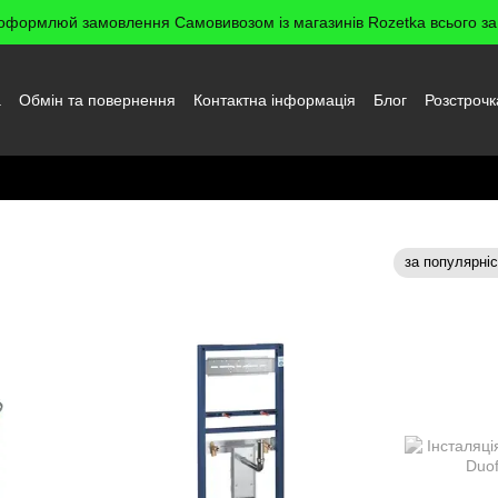
оформлюй замовлення Самовивозом із магазинів Rozetka всього за 
а
Обмін та повернення
Контактна інформація
Блог
Розстрочк
да користувача
умивальника
за популярні
Сортування: