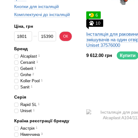
Кнопки для інсталяцій
Комплектуючі до інсталяцій
6
10
Ціна, грн
Від Ціна, грн
До Ціна, грн
Інсталяція для раковини
ОК
змішувачів на один отві
Uniset 37576000
Бренд
9 612.00 грн
Купити
Alcaplast
1
Cersanit
1
Geberit
1
Grohe
2
Koller Pool
1
Sanit
1
Серія
Rapid SL
1
Uniset
1
Країна реєстрації бренду
Австрія
1
Німеччина
3