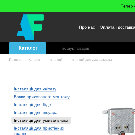
Перейти до основного контенту
Тепер 
Про нас
Оплата і доставк
Повернення товару
Уго
Каталог
Головна
Каталог
Інсталяції
Інсталяції для умивальника
Інсталяції: Інсталяції для 
Інсталяції для унітазу
Бачки прихованого монтажу
Інсталяції для біде
Інсталяції для пісуара
Інсталяції для умивальника
Інсталяції для пристінних
трапів