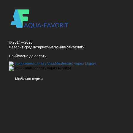
Вибираючи
інсталяцію 
з високоякісних матеріа
Окрім функціональності 
© 2014—2026
Фаворит сред інтернет-магазинів сантехніки
Приймаємо до оплати
Мобільна версія