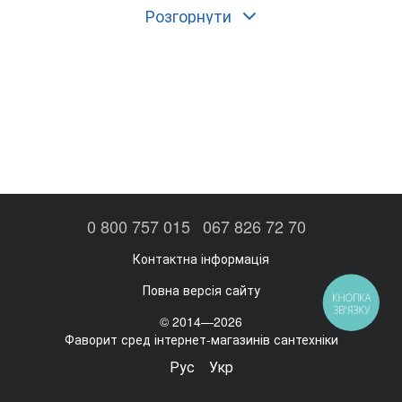
пиття та господарських потреб.
Розгорнути
Купити фільтр для води в магазині
Aqua-favorit.com.ua
- це
просто та зручно. Ми пропонуємо широкий вибір фільтрів
для води з різноманітними характеристиками та
параметрами, що дозволить вам підібрати фільтр, який
найкраще відповідає вашим потребам. Завдяки нашому
досвіду та експертизі, ми гарантуємо, що наші фільтри для
води працюють ефективно та надійно, допомагаючи вам
забезпечити свою родину чистою та безпечною водою.
Одним з наших ключових продуктів є фільтри зворотного
осмосу, які є одними з найбільш ефективних та передових
технологій фільтрації води на сьогоднішній день. Фільтри
0 800 757 015
067 826 72 70
зворотного осмосу допомагають видалити з води
різноманітні забруднення, такі як хімічні сполуки, бактерії та
Контактна інформація
віруси, що робить воду безпечною для пиття та
господарських потреб. Крім того, фільтри зворотного
Повна версія сайту
КНОПКА
осмосу допомагають зменшити кількість мінералів у воді,
ЗВ'ЯЗКУ
© 2014—2026
що робить її більш м'якою та дбає про вашу техніку, що
Фаворит сред інтернет-магазинів сантехніки
використовує воду.
Рус
Укр
Якщо ви хочете купити фільтр для води, зверніться до нас.