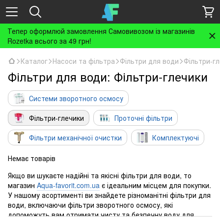
Тепер оформлюй замовлення Самовивозом із магазинів
Rozetka всього за 49 грн!
Каталог
Насоси та фільтра
Фільтри для води
Фільтри-г
Фільтри для води: Фільтри-глечики
Системи зворотного осмосу
Фільтри-глечики
Проточні фільтри
Фільтри механічної очистки
Комплектуючі
Немає товарів
Якщо ви шукаєте надійні та якісні фільтри для води, то
магазин
Aqua-favorit.com.ua
є ідеальним місцем для покупки.
У нашому асортименті ви знайдете різноманітні фільтри для
води, включаючи фільтри зворотного осмосу, які
допоможуть вам отримати чисту та безпечну воду для