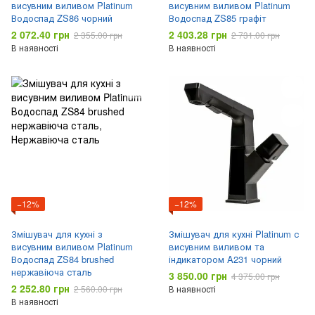
висувним виливом Platinum
висувним виливом Platinum
Водоспад ZS86 чорний
Водоспад ZS85 графіт
2 072.40 грн
2 403.28 грн
2 355.00 грн
2 731.00 грн
В наявності
В наявності
−12%
−12%
Змішувач для кухні з
Змішувач для кухні Platinum с
висувним виливом Platinum
висувним виливом та
Водоспад ZS84 brushed
індикатором A231 чорний
нержавіюча сталь
3 850.00 грн
4 375.00 грн
2 252.80 грн
2 560.00 грн
В наявності
В наявності