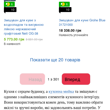
6
6
10
10
Змішувач для кухні з
Змішувач для кучні Grohe Blue
водоспадом та висувною
31721000
лійкою нержавіючий
18 338.00 грн
графітовий Nett OG-38
Наявність уточнюйте
5 773.00 грн
8 881.00 грн
В наявності
Показати ще 20 товарів
Назад
Вперед
1
з 301
Кухня є серцем будинку, а
кухонна мийка
та змішувач є
одними з найважливіших елементів кухонного інтер'єру.
Вони використовуються кожен день, тому важливо обрати
якісні та зручні вироби, які задовольнять ваші потреби. У