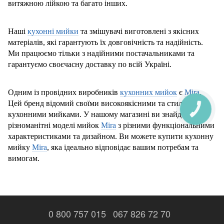
витяжною лійкою та багато інших.
Наші
кухонні мийки
та змішувачі виготовлені з якісних
матеріалів, які гарантують їх довговічність та надійність.
Ми працюємо тільки з наді
йними постачальниками та
гарантуємо своєчасну доставку по всій Україні.
Одним із провідних виробників
кухонних мийок
є
Mira
.
Цей бренд відомий своїми високоякісними та стильними
КНОПКА
ЗВ'ЯЗКУ
кухонними мийками. У нашому магазині ви знайдете
різноманітні моделі мийок
Mira
з різними функціональними
характеристиками та дизайном. Ви можете купити кухонну
мийку
Mira
, яка ідеально відповідає вашим потребам та
вимогам.
0 800 757 015
067 826 72 70