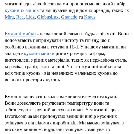
магазині aqua-favorit.com.ua ми пропонуємо великий вибір
кухонних мийок
та змішувачів від відомих брендів, таких як
Mira
,
Rea
,
Lidz
,
GlobusLux
,
Granado
та
Kraus
.
Кухонні мийки
- це важливий елемент будь-якої кухні. Вони
допомагають підтримувати чистоту та гігієну, що є
особливо важливим в готуванні їжі. У нашому магазині ви
знайдете
кухонні мийки
різних розмірів та форм,
виготовлені з різних матеріалів, таких як нержавіюча сталь,
кераміка, граніт, скло та інші. У нас є кухонні мийки для
всіх типів кухонь - від невеликих маленьких кухонь до
великих просторих кухонь.
Кухонні змішувачі також є важливим елементом кухні.
Вони дозволяють регулювати температуру води та
забезпечують зручний доступ до води. У магазині aqua-
favorit.com.ua ми пропонуємо великий вибір кухонних
змішувачів від відомих виробників. Ми маємо змішувачі з
високим виливом, вбудовані змішувачі, змішувачі з