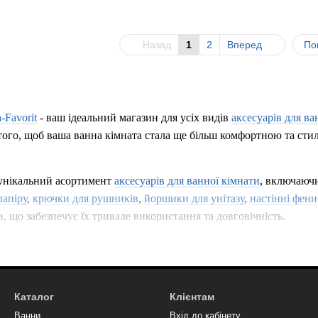
Назад
1
2
Вперед
По
-Favorit
- ваш ідеальний магазин для усіх видів
аксесуарів для ва
того, щоб ваша ванна кімната стала ще більш комфортною та сти
унікальний асортимент
аксесуарів для ванної кімнати
, включаюч
папіру
,
крючки для рушників
,
йоршики для унітазу
,
настінні фени
в, що забезпечує їх тривале використання та довговічність.
ної кімнати
надійні та стильні. Ми пропонуємо різноманітні варі
ь саме його вимогам. Ми також пропонуємо декоративні
дозатори
 затишною.
Каталог
Клієнтам
Ванни
Вхід до кабінету