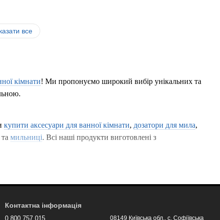
казати все
нної кімнати
! Ми пропонуємо широкий вибір унікальних та
льною.
и
купити аксесуари для ванної кімнати
,
дозатори для мила
,
та
мильниці
. Всі наші продукти виготовлені з
анти від класичних до модних дизайнів, щоб кожен зміг
 для мила
, які створять чудовий акцент у вашій ванні кімнаті
Контактна інформація
0 800 757 015
08149 Київська обл., с. Софіївська