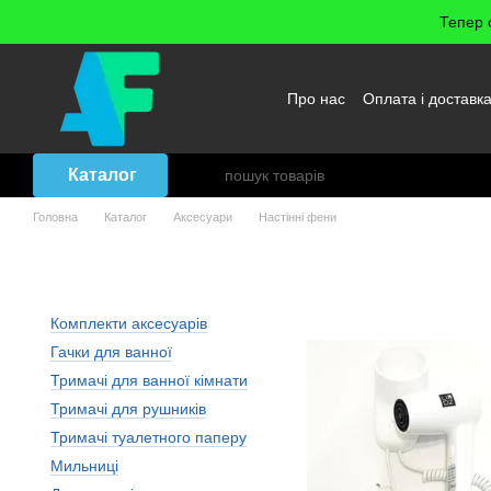
Перейти до основного контенту
Тепер 
Про нас
Оплата і доставк
Повернення товару
Уго
Каталог
Головна
Каталог
Аксесуари
Настінні фени
Аксесуари: Настінні фени
Комплекти аксесуарів
Гачки для ванної
Тримачі для ванної кімнати
Тримачі для рушників
Тримачі туалетного паперу
Мильниці