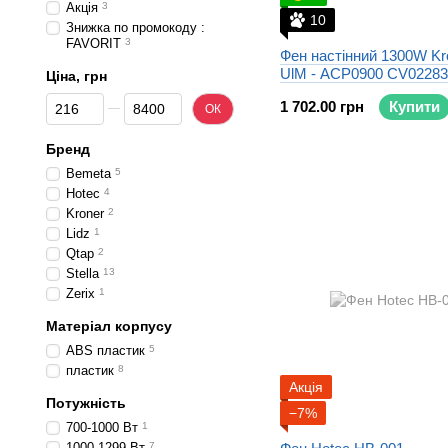
Акція
3
10
Знижка по промокоду :
FAVORIT
3
Фен настінний 1300W K
UlM - ACP0900 CV02283
Ціна, грн
Від Ціна, грн
До Ціна, грн
1 702.00 грн
Купити
ОК
Бренд
Bemeta
5
Hotec
4
Kroner
2
Lidz
1
Qtap
2
Stella
13
Zerix
1
Матеріал корпусу
АBS пластик
5
пластик
8
Акція
Потужність
−7%
700-1000 Вт
1
1000-1299 Вт
7