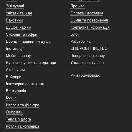
Змішувачі
Про нас
тного папіру
та крючки для рушників забезпечують зручність та ор
Унітази та біде
Оплата і доставка
що дозволяє вам знайти ідеальний варіант для вашого інтер'єру. 
Раковини
Обмін та повернення
 до вашої ванної кімнати.
Душові кабіни
Контактна інформація
Сифони та гофри
Блог
Все для прийняття душа
Розстрочка
зу
також допоможуть зробити вашу ванну кімнату більш чистою т
Інсталяції
СПІВРОБІТНИЦТВО
знайти той, який найбільше підходить вашому смаку та потребам
Меблі в ванну
Повернення товару
Рушникосушки та радіатори
Угода користувача
оякісні
настінні фени
, то Aqua-Favorit - ваша краща вибір. Ми про
Аксесуари
Ми в соцмережах
ть під час використання, але і стануть стильним доповненням до 
Бойлери
Інженерна сантехніка
Вентиляція
один важливий елемент ванної кімнати, який необхідно мати під
Кухня
дь-якого інтер'єру ванної кімнати.
Насоси та фільтра
Обігрівачі
Тепла підлога
Котли та колоники