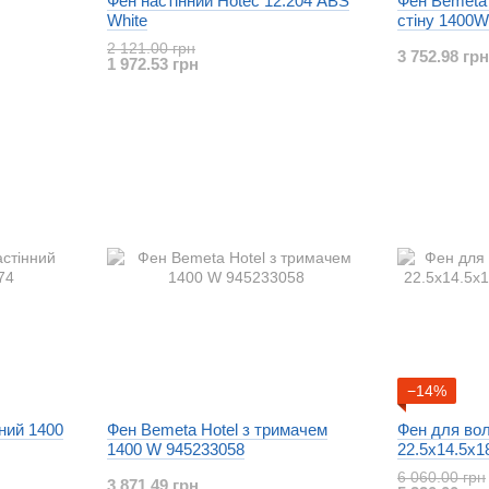
Фен настінний Hotec 12.204 ABS
Фен Bemeta 
White
стіну 1400W
2 121.00 грн
3 752.98 грн
1 972.53 грн
−14%
ний 1400
Фен Bemeta Hotel з тримачем
Фен для вол
1400 W 945233058
22.5x14.5x1
6 060.00 грн
3 871.49 грн