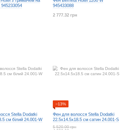
Hotel з тримачем на
Фен Bemeta Hotel 1200 W
 945233054
945433088
2 777.32 грн
−13%
осся Stella Dodatki
Фен для волосся Stella Dodatki
8.5 см білий 24.001-W
22.5x14.5x18.5 см сатин 24.001-S
5 520.00 грн