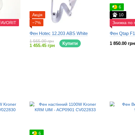
6
Акція
10
 FAVORIT
−7%
Знижка по 
Фен Hotec 12.203 ABS White
Фен Qtap F
1 565.00 грн
Купити
1 850.00 грн
1 455.45 грн
6