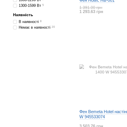
Фен Hotec HB-001
1300-1599 Вт
5
1 391.00 грн
1 293.63 грн
Наявність
В наявності
8
Немає в наявності
20
Фен Bemeta Hotel настін
W 945533074
3 503.76 грн