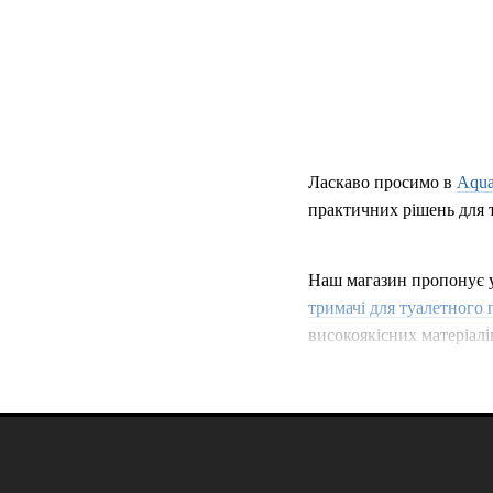
Ласкаво просимо в
Aqua
практичних рішень для 
Наш магазин пропонує 
тримачі для туалетного 
високоякісних матеріалі
Наші
аксесуари для ван
знайти те, що підходит
та зроблять її ще більш