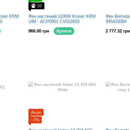
10
roner KRM
Фен настінний 1100W Kroner KRM
Фен Bemeta 
0
UlM - ACP0901 CV022833
945433084
966.00 грн
Купити
2 777.32 грн
Акція
−7%