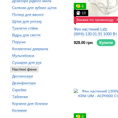
Дозатори рідкого мила
6
Склянки для зубних щіток
10
Полиці для ванної
Знижка по промокоду :
Щітки для унітазу
Туалетні стійки
Фен настінний Lidz
(WHI)-130.01.91 1000 Вт
Відра для сміття
Поручні
928.00 грн
Купити
Косметичні дзеркала
Мультибокси
Сушарки для рук
Настінні фени
Диспенсери
Дезінфектори
Скребки
Таблички
Корзини для білизни
Килимки
6