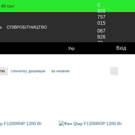
0
49 грн!
800
757
015
а
СПІВРОБІТНИЦТВО
067
826
72
Вхід
Укр
70
стю
спочатку дешевше
за назвою
Відображення: