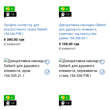
6
6
10
10
Профіль-колектор для
Декоративна накладка Geberit
внутрістінного трапа Geberit
для душового елемента,
154.340.FW.1
комплект під плитку без
рамки 154.338.00.1
6 390.00 грн
5 109.00 грн
В наявності
В наявності
6
6
10
10