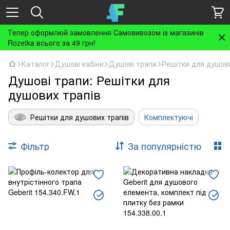
Тепер оформлюй замовлення Самовивозом із магазинів
Rozetka всього за 49 грн!
Каталог
Душові кабіни
Душові трапи
Решітки для душови
Душові трапи: Решітки для
душових трапів
Решітки для душових трапів
Комплектуючі
Фільтр
За популярністю