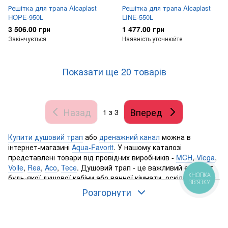
Решітка для трапа Alcaplast
Решітка для трапа Alcaplast
HOPE-950L
LINE-550L
3 506.00 грн
1 477.00 грн
Закінчується
Наявність уточнюйте
Показати ще 20 товарів
Назад
Вперед
1
з 3
Купити душовий трап
або
дренажний канал
можна в
інтернет-магазині
Aqua-Favorit
. У нашому каталозі
представлені товари від провідних виробників -
MCH
,
Viega
,
Volle
,
Rea
,
Aco
,
Tece
. Душовий трап - це важливий елемент
КНОПКА
будь-якої душової кабіни або ванної кімнати, оскільки він
ЗВ'ЯЗКУ
забезпечує збір води та її стік. Вибір душового трапу
Розгорнути
залежить від розміру душового приміщення, типу підлоги,
потоку води та багатьох інших факторів.