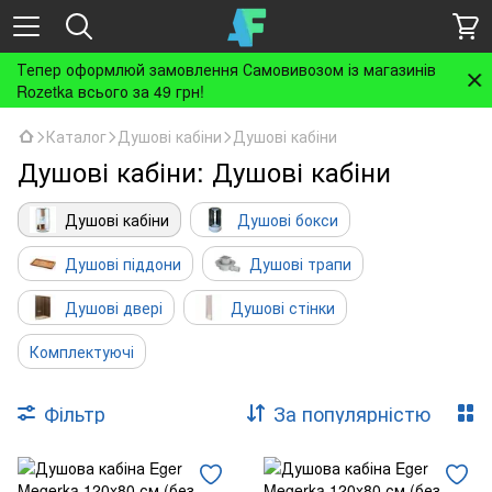
Тепер оформлюй замовлення Самовивозом із магазинів
Rozetka всього за 49 грн!
Каталог
Душові кабіни
Душові кабіни
Душові кабіни: Душові кабіни
Душові кабіни
Душові бокси
Душові піддони
Душові трапи
Душові двері
Душові стінки
Комплектуючі
Фільтр
За популярністю