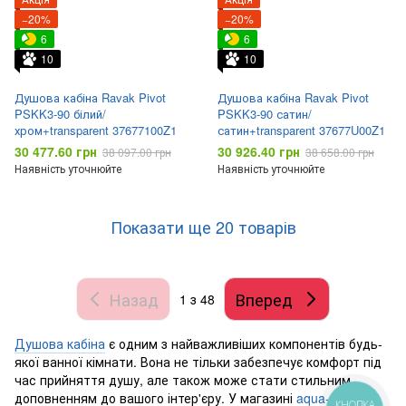
−20%
−20%
6
6
10
10
Душова кабіна Ravak Pivot
Душова кабіна Ravak Pivot
PSKK3-90 білий/
PSKK3-90 сатин/
хром+transparent 37677100Z1
сатин+transparent 37677U00Z1
30 477.60 грн
30 926.40 грн
38 097.00 грн
38 658.00 грн
Наявність уточнюйте
Наявність уточнюйте
Показати ще 20 товарів
Назад
Вперед
1
з 48
Душова кабіна
є одним з найважливіших компонентів будь-
якої ванної кімнати. Вона не тільки забезпечує комфорт під
час прийняття душу, але також може стати стильним
доповненням до вашого інтер'єру. У магазині
aqua-
КНОПКА