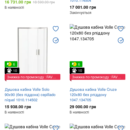
1010.114504
16 731.00 грн
18 590.00 грн
17 001.00 грн
В наявності
Закінчується
6
6
10
10
Знижка по промокоду : FAVORIT
Знижка по промокоду : FAVORIT
Душова кабіна Volle Solo
Душова кабіна Volle Cruze
90x90 (без піддона) cepillado
120x80 без рпіддону
níquel 1010.114502
1047.134705
15 938.00 грн
29 000.00 грн
В наявності
В наявності