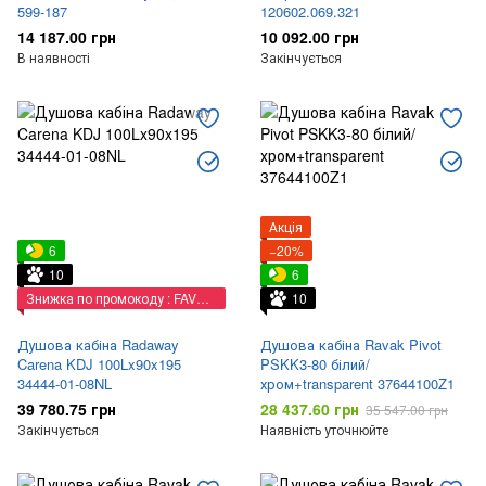
599-187
120602.069.321
14 187.00 грн
10 092.00 грн
В наявності
Закінчується
Акція
6
−20%
10
6
Знижка по промокоду : FAVORIT
10
Душова кабіна Radaway
Душова кабіна Ravak Pivot
Carena KDJ 100Lx90x195
PSKK3-80 білий/
34444-01-08NL
хром+transparent 37644100Z1
39 780.75 грн
28 437.60 грн
35 547.00 грн
Закінчується
Наявність уточнюйте