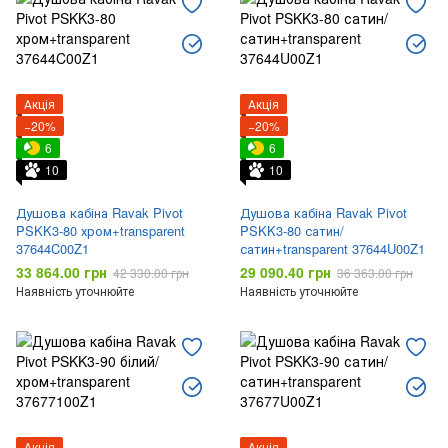
Акція
Акція
−20%
−20%
6
6
10
10
Душова кабіна Ravak Pivot
Душова кабіна Ravak Pivot
PSKK3-80 хром+transparent
PSKK3-80 сатин/
37644C00Z1
сатин+transparent 37644U00Z1
33 864.00 грн
29 090.40 грн
42 330.00 грн
36 363.00 грн
Наявність уточнюйте
Наявність уточнюйте
Акція
Акція