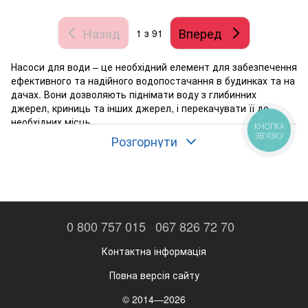
Назад
Вперед
1
з 91
Насоси для води – це необхідний елемент для забезпечення
ефективного та надійного водопостачання в будинках та на
дачах. Вони дозволяють піднімати воду з глибинних
джерел, криниць та інших джерел, і перекачувати її до
необхідних місць.
КНОПКА
ЗВ'ЯЗКУ
Розгорнути
Якість та функціональність насосів для води має велике
значення для комфорту та безпеки користувачів. У магазині
aqua-favorit.com.ua
Ви можете знайти великий вибір насосів
для води різних типів та марок. Ми пропонуємо якісні та
надійні насоси, які відповідають вимогам сучасних
стандартів якості та безпеки.
0 800 757 015
067 826 72 70
Одним з типів насосів для води є дренажні насоси. Вони
використовуються для відкачування стічних вод. Дренажні
Контактна інформація
насоси можуть бути різних розмірів та потужності, залежно
від потреб користувача. У магазині
aqua-favorit.com.ua
Ви
Повна версія сайту
знайдете великий вибір дренажних нсосів, які відповідають
найвищим вимогам якості та безпеки.
© 2014—2026