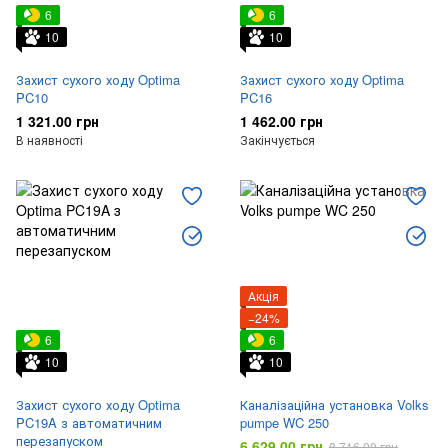
6
6
10
10
Захист сухого ходу Optima
Захист сухого ходу Optima
PC10
PC16
1 321.00 грн
1 462.00 грн
В наявності
Закінчується
Акція
−24%
6
6
10
10
Захист сухого ходу Optima
Каналізаційна установка Volks
PC19A з автоматичним
pumpe WC 250
перезапуском
6 629.00 грн
8 716.00 грн