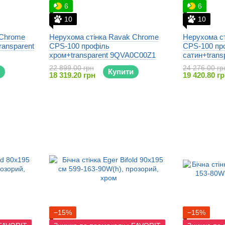
6
6
10
10
 Chrome
Нерухома стінка Ravak Chrome
Нерухома с
ransparent
CPS-100 профіль
CPS-100 пр
хром+transparent 9QVA0C00Z1
сатин+tran
22 899.00 грн
24 276.00 гр
Купити
18 319.20 грн
19 420.80 г
−15%
−15%