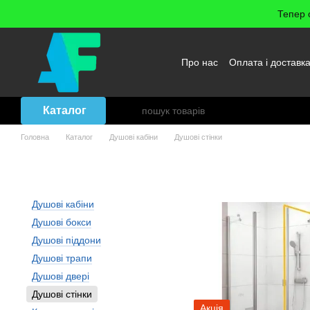
Перейти до основного контенту
Тепер 
Про нас
Оплата і доставк
Повернення товару
Уго
Каталог
Головна
Каталог
Душові кабіни
Душові стінки
Душові кабіни: Душові стінк
Душові кабіни
Душові бокси
Душові піддони
Душові трапи
Душові двері
Душові стінки
Акція