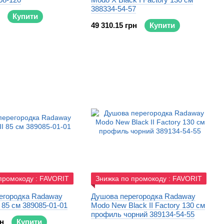
388334-54-57
Купити
49 310.15 грн
Купити
промокоду : FAVORIT
Знижка по промокоду : FAVORIT
егородка Radaway
Душова перегородка Radaway
 85 см 389085-01-01
Modo New Black II Factory 130 см
профиль чорний 389134-54-55
рн
Купити