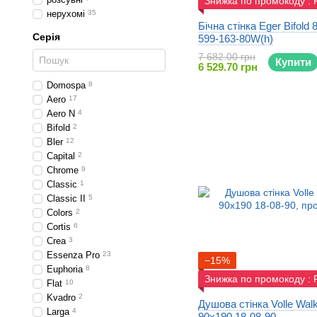
Знижка по промокоду :
нерухомі
35
Бічна стінка Eger Bifold
Серія
599-163-80W(h)
7 682.00 грн
Купити
6 529.70 грн
Domospa
8
Aero
17
Aero N
4
Bifold
2
Bler
12
Capital
2
Chrome
9
Classic
1
Classic II
5
Colors
2
Cortis
6
Crea
3
Essenza Pro
23
−15%
Euphoria
8
Знижка по промокоду :
Flat
10
Kvadro
2
Душова стінка Volle Walk
Larga
4
90x190 18-08-90