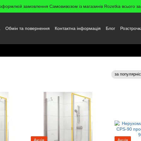
оформлюй замовлення Самовивозом із магазинів Rozetka всього за 
а
Обмін та повернення
Контактна інформація
Блог
Розстрочк
да користувача
и
за популярні
Сортування:
Акція
Акція