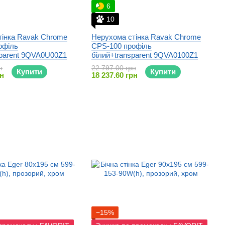
6
10
тінка Ravak Chrome
Нерухома стінка Ravak Chrome
офіль
CPS-100 профіль
sparent 9QVA0U00Z1
білий+transparent 9QVA0100Z1
н
22 797.00 грн
Купити
Купити
рн
18 237.60 грн
−15%