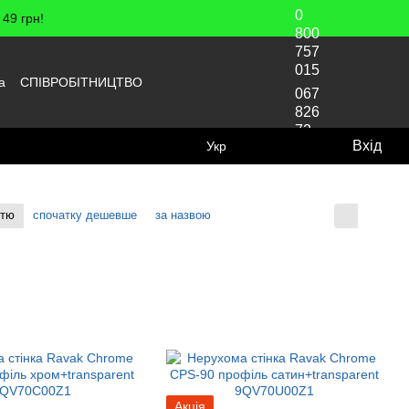
0
49 грн!
800
757
015
а
СПІВРОБІТНИЦТВО
067
826
72
Вхід
Укр
70
стю
спочатку дешевше
за назвою
Відображення:
Акція