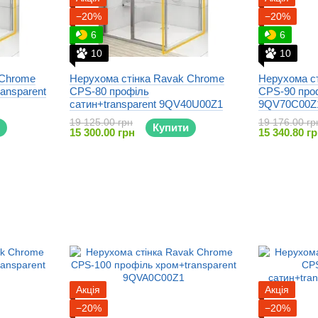
−20%
−20%
6
6
10
10
 Chrome
Нерухома стінка Ravak Chrome
Нерухома с
ansparent
CPS-80 профіль
CPS-90 проф
сатин+transparent 9QV40U00Z1
9QV70C00Z
19 125.00 грн
19 176.00 гр
Купити
15 300.00 грн
15 340.80 г
Акція
Акція
−20%
−20%