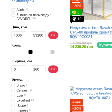
Комплектуючі
−20%
Акція
20
6
Знижка по промокоду :
10
FAVORIT
239
Ціна, грн
Нерухома стінка Ravak
CPS-80 профіль хром+tr
Від Ціна, грн
До Ціна, грн
ОК
9QV40C00Z1
17 799.00 грн
Купити
Колір
14 239.20 грн
ширина, см
Від ширина, см
До ширина, см
ОК
Бренд
Bravo
4
Cersanit
19
Eger
9
Excellent
16
Акція
Huppe
5
−20%
Imprese
6