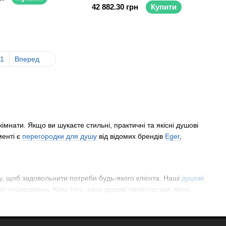
42 882.30 грн
Купити
1
Вперед
мнати. Якщо ви шукаєте стильні, практичні та якісні душові
менті є
перегородки для душу
від відомих брендів
Eger
,
у, щоб задовольнити потреби будь-якого клієнта. Наші
душові
ь до пошкоджень. Крім того, наші душові перегородки легко