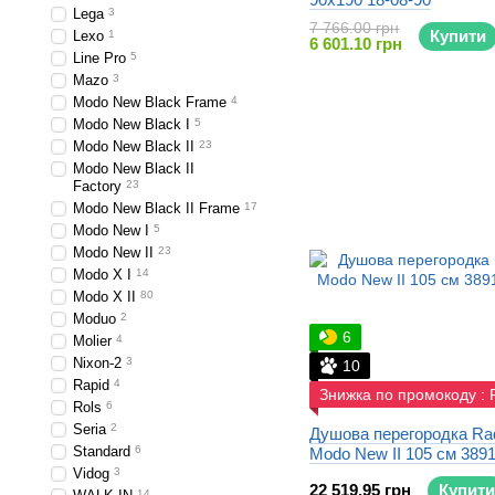
Lega
3
7 766.00 грн
Купити
Lexo
1
6 601.10 грн
Line Pro
5
Mazo
3
Modo New Black Frame
4
Modo New Black I
5
Modo New Black II
23
Modo New Black II
Factory
23
Modo New Black II Frame
17
Modo New I
5
Modo New II
23
Modo X I
14
Modo X II
80
Moduo
2
6
Molier
4
Nixon-2
3
10
Rapid
4
Знижка по промокоду :
Rols
6
Seria
2
Душова перегородка R
Standard
6
Modo New II 105 см 389
Vidog
3
22 519.95 грн
Купити
14