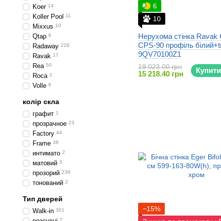
6
Koer
14
Koller Pool
11
10
Mixxus
10
Нерухома стінка Ravak
Qtap
6
CPS-90 профіль білий+t
Radaway
226
9QV70100Z1
Ravak
17
Rea
50
19 023.00 грн
Купити
15 218.40 грн
Roca
2
Volle
6
колір скла
графит
1
прозрачное
23
Factory
44
Frame
38
интимато
2
матовий
3
прозорий
236
тонований
2
Тип дверей
−15%
Walk-in
301
розсувні
7