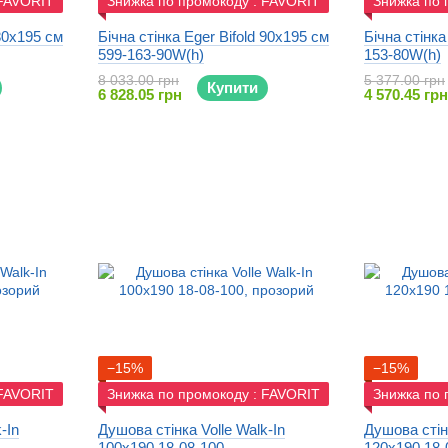
 FAVORIT
Знижка по промокоду : FAVORIT
Знижка по 
 80x195 см
Бічна стінка Eger Bifold 90x195 см
Бічна стінка
599-163-90W(h)
153-80W(h)
8 033.00 грн
5 377.00 грн
Купити
6 828.05 грн
4 570.45 грн
−15%
−15%
 FAVORIT
Знижка по промокоду : FAVORIT
Знижка по 
-In
Душова стінка Volle Walk-In
Душова стінк
100x190 18-08-100
120x190 18-