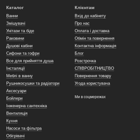
перегородки
від брендів
Eger
,
Radawey
,
Volle
,
Rea
,
Huppe
, то ви п
Каталог
Клієнтам
мих брендів. Кожен з них має свої особливості та переваги, і ви мо
Ванни
Вхід до кабінету
Змішувачі
Про нас
Унітази та біде
Оплата і доставка
тінку для душу або перегородку для душу
, то зверніться до нашого м
Раковини
Обмін та повернення
штовну доставку по всій території України. Ми також надаємо гаранті
Душові кабіни
Контактна інформація
Сифони та гофри
Блог
Все для прийняття душа
Розстрочка
Інсталяції
СПІВРОБІТНИЦТВО
Меблі в ванну
Повернення товару
Рушникосушки та радіатори
Угода користувача
Аксесуари
Ми в соцмережах
Бойлери
Інженерна сантехніка
Вентиляція
Кухня
Насоси та фільтра
Обігрівачі