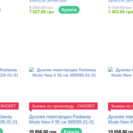
8 268.00 грн
8 769.00 грн
Купити
7 027.80 грн
7 453.65 грн
 FAVORIT
Знижка по промокоду : FAVORIT
Знижка по 
adaway
Душова перегородка Radaway
Душова пер
105-01-01
Modo New II 95 см 389095-01-01
Modo New II
20 856.80 грн
Купити
19 058.80 г