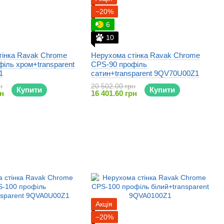
−20%
6
10
тінка Ravak Chrome
Нерухома стінка Ravak Chrome
іль хром+transparent
CPS-90 профіль
1
сатин+transparent 9QV70U00Z1
н
20 502.00 грн
Купити
Купити
рн
16 401.60 грн
Акція
−20%