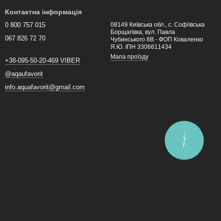
рийшли за адресою. Наш
магазин
пропонує широкий вибір
Контактна інформація
жете знайти те, що найбільше підходить для вашої ванної
0 800 757 015
08149 Київська обл., с. Софіївська
Борщагівка, вул. Павла
067 826 72 70
Чубинського 8В - ФОП Коваленко
Я.Ю. ІПН 3306611434
агазину. Ми пропонуємо конкурентні ціни на всі наші товари, а
Мапа проїзду
+38-095-50-20-469 VIBER
ю на всі наші товари, тому ви можете бути впевнені в їх якості
@aqaufavorit
info.aquafavorit@gmail.com
КНОПКА
ЗВ'ЯЗКУ