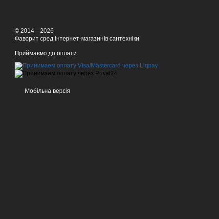
Якщо ви шукаєте
душові 
перегородок від цих відо
кімнати.
© 2014—2026
Фаворит сред інтернет-магазинів сантехніки
Приймаємо до оплати
Якщо ви хочете
купити с
також забезпечуємо безко
та надійності.
Мобільна версія