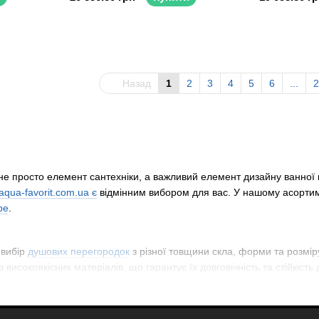
Назад
1
2
3
4
5
6
...
2
не просто елемент сантехніки, а важливий елемент дизайну ванної кі
aqua-favorit.com.ua є
відмінним вибором для вас. У нашому асорти
pe
.
 вибір
душових перегородок
з різної товщини скла, форми та розмір
з високоякісних матеріалів, що гарантує їх довговічність та стійкіст
ляді.