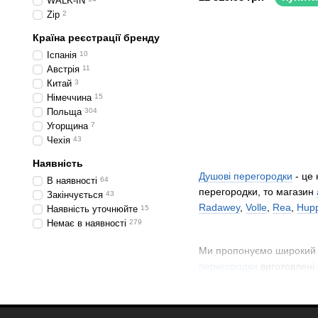
WALK-IN
Zip
2
Країна реєстрації бренду
Іспанія
10
Австрія
11
Китай
3
Німеччина
15
Польща
304
Угорщина
7
Чехія
43
Наявність
Душові перегородки
- це 
В наявності
64
перегородки, то магазин
Закінчується
43
Radawey
,
Volle
,
Rea
,
Hup
Наявність уточнюйте
15
Немає в наявності
279
Ми пропонуємо широкий
перегородки
виготовлені 
монтувати та зручні у дог