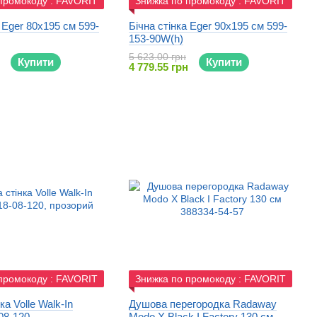
промокоду : FAVORIT
Знижка по промокоду : FAVORIT
 Eger 80x195 см 599-
Бічна стінка Eger 90x195 см 599-
153-90W(h)
5 623.00 грн
Купити
Купити
4 779.55 грн
промокоду : FAVORIT
Знижка по промокоду : FAVORIT
а Volle Walk-In
Душова перегородка Radaway
08-120
Modo X Black I Factory 130 см