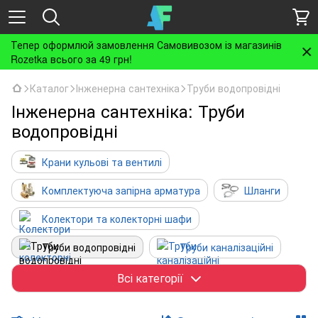
Тепер оформлюй замовлення Самовивозом із магазинів
Rozetka всього за 49 грн!
Каталог
Інженерна сантехніка
Труби водопровідні
Інженерна сантехніка: Труби
водопровідні
Крани кульові та вентилі
Комплектуюча запірна арматура
Шланги
Колектори та колекторні шафи
Труби водопровідні
Труби каналізаційні
Фітинги для водопровідних труб
Всі категорії
Фітинги для каналізаційних труб