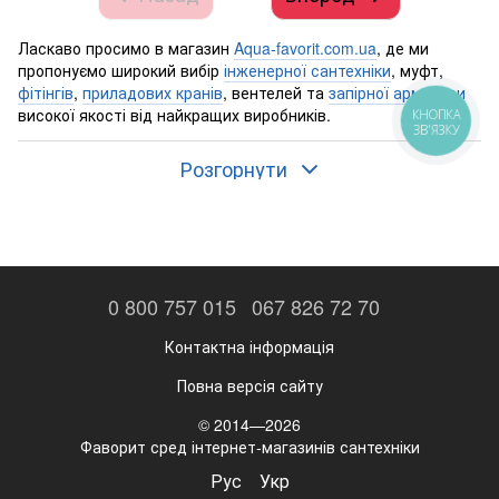
Ласкаво просимо в магазин
Aqua-favorit.com.ua
, де ми
пропонуємо широкий вибір
інженерної сантехніки
, муфт,
фітінгів
,
приладових кранів
, вентелей та
запірної арматури
високої якості від найкращих виробників.
КНОПКА
ЗВ'ЯЗКУ
Розгорнути
Якщо ви
шукаєте приладові крани
, американки, вентелі та
запірну арматуру
, то ви потрапили за адресою! У нашому
магазині ви знайдете все необхідне для забезпечення
надійного та безперебійного функціонування вашої
сантехніки.
0 800 757 015
067 826 72 70
Наші приладові крани відомі своєю довговічністю та
надійністю, а завдяки різноманітному асортименту ви
Контактна інформація
зможете знайти оптимальний варіант для своїх потреб.
Повна версія сайту
Американки
від наших постачальників є одними з найкращих
на ринку та забезпечують максимальну герметичність
© 2014—2026
з'єднання.
Фаворит сред інтернет-магазинів сантехніки
Рус
Укр
Вентелі та
запірна арматура
також представлені в нашому