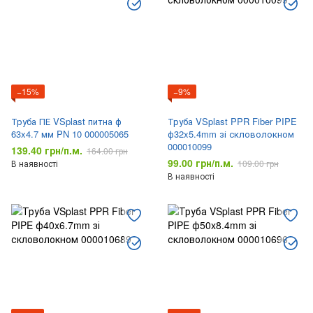
−15%
−9%
Труба ПЕ VSplast питна ф
Труба VSplast PPR Fiber PIPE
63x4.7 мм PN 10 000005065
ф32x5.4mm зі скловолокном
000010099
139.40 грн/п.м.
164.00 грн
99.00 грн/п.м.
В наявності
109.00 грн
В наявності