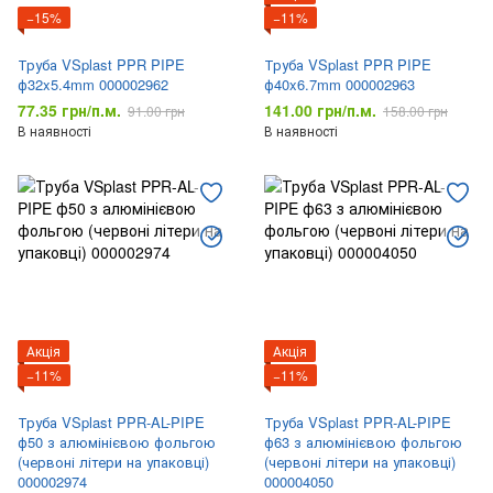
−15%
−11%
Труба VSplast PPR PIPE
Труба VSplast PPR PIPE
ф32x5.4mm 000002962
ф40x6.7mm 000002963
77.35 грн/п.м.
141.00 грн/п.м.
91.00 грн
158.00 грн
В наявності
В наявності
Акція
Акція
−11%
−11%
Труба VSplast PPR-AL-PIPE
Труба VSplast PPR-AL-PIPE
ф50 з алюмінієвою фольгою
ф63 з алюмінієвою фольгою
(червоні літери на упаковці)
(червоні літери на упаковці)
000002974
000004050