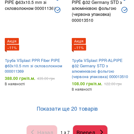
Акція
Акція
−11%
−11%
Труба VSplast PPR Fiber PIPE
Труба VSplast PPR-AL-PIPE
ф63x10.5 mm зі скловолокном
ф32 Germany STD з
000011369
алюмінієвою фольгою
(червона упаковка) 000013510
388.00 грн/п.м.
435.00 грн
108.00 грн/п.м.
В наявності
122.00 грн
В наявності
Показати ще 20 товарів
Назад
Вперед
1
з 7