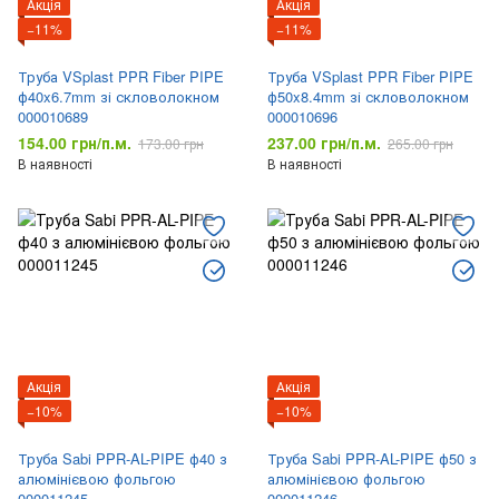
Акція
Акція
−11%
−11%
Труба VSplast PPR Fiber PIPE
Труба VSplast PPR Fiber PIPE
ф40x6.7mm зі скловолокном
ф50x8.4mm зі скловолокном
000010689
000010696
154.00 грн/п.м.
237.00 грн/п.м.
173.00 грн
265.00 грн
В наявності
В наявності
Акція
Акція
−10%
−10%
Труба Sabi PPR-AL-PIPE ф40 з
Труба Sabi PPR-AL-PIPE ф50 з
алюмінієвою фольгою
алюмінієвою фольгою
000011245
000011246