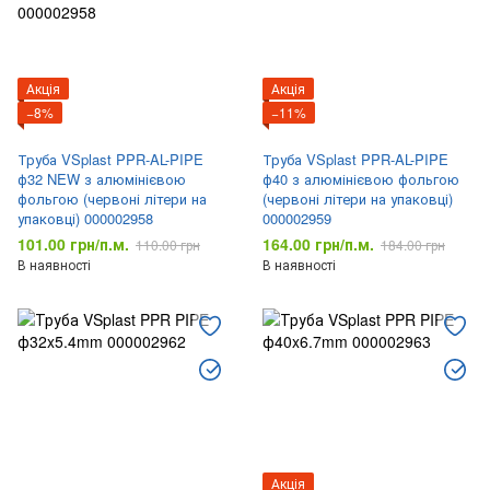
Акція
Акція
−8%
−11%
Труба VSplast PPR-AL-PIPE
Труба VSplast PPR-AL-PIPE
ф32 NEW з алюмінієвою
ф40 з алюмінієвою фольгою
фольгою (червоні літери на
(червоні літери на упаковці)
упаковці) 000002958
000002959
101.00 грн/п.м.
164.00 грн/п.м.
110.00 грн
184.00 грн
В наявності
В наявності
Акція