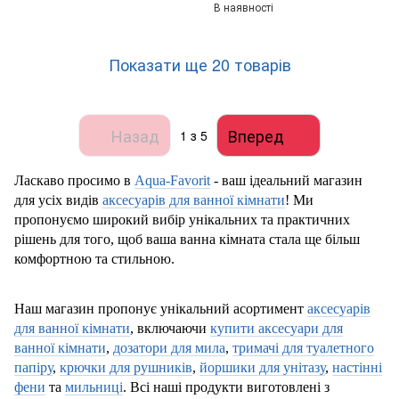
В наявності
Показати ще 20 товарів
Назад
Вперед
1
з 5
Ласкаво просимо в
Aqua-Favorit
- ваш ідеальний магазин
для усіх видів
аксесуарів для ванної кімнати
! Ми
пропонуємо широкий вибір унікальних та практичних
рішень для того, щоб ваша ванна кімната стала ще більш
комфортною та стильною.
Наш магазин пропонує унікальний асортимент
аксесуарів
для ванної кімнати
, включаючи
купити аксесуари для
ванної кімнати
,
дозатори для мила
,
тримачі для туалетного
папіру
,
крючки для рушників
,
йоршики для унітазу
,
настінні
фени
та
мильниці
. Всі наші продукти виготовлені з