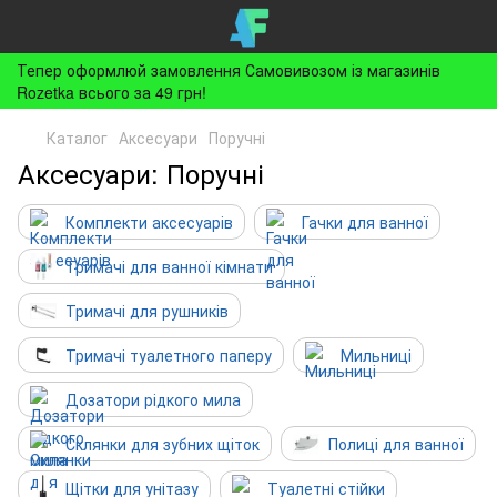
Тепер оформлюй замовлення Самовивозом із магазинів
Rozetka всього за 49 грн!
Каталог
Аксесуари
Поручні
Аксесуари: Поручні
Комплекти аксесуарів
Гачки для ванної
Тримачі для ванної кімнати
Тримачі для рушників
Тримачі туалетного паперу
Мильниці
Дозатори рідкого мила
Склянки для зубних щіток
Полиці для ванної
Щітки для унітазу
Туалетні стійки