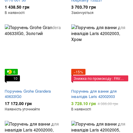
1 438.50 грн
3 703.70 грн
В наявності
Закінчується
6
−15%
10
Знижка по промокоду : FAVORIT
Поручень Grohe Grandera
Поручень для ванни для
40633IG0
інвалідів Laris 42002003
17 172.00 грн
3 728.10 грн
4 386.00 грн
Наявність уточнюйте
В наявності