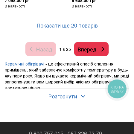
7 098.00 грн
6 608.00 грн
В наявності
В наявності
Показати ще 20 товарів
Назад
Вперед
1
з 25
Керамічні обігрівачі
- це ефективний спосіб опалення
приміщень, який забезпечує комфортну температуру в будь-
яку пору року. Якщо ви шукаєте керамічний обігрівач, ми раді
запропонувати вам широкий вибір якісних обігрівачів за
доступною ціною.
КНОПКА
ЗВ'ЯЗКУ
Розгорнути
У нашому магазині
Aqua-Favorit
ви можете
купити керамічні
обігрівачі
різних типів, включаючи
металокерамічні обігрівачі
та
теплі плинтуси
. Наші обігрівачі виготовлені з
високоякісних матеріалів і мають довгий термін
експлуатації. Ми пропонуємо обігрівачі від провідних
0 800 757 015
067 826 72 70
виробників з усього світу, які гарантують якість та