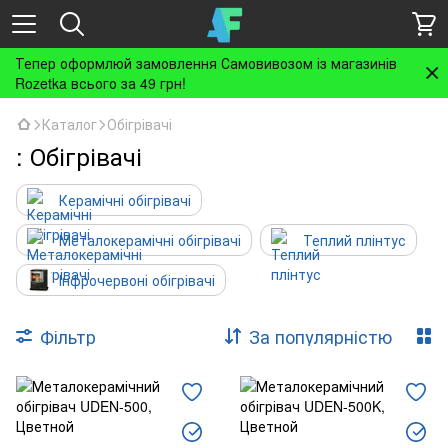
Тепер оформлюй замовлення Самовивозом із магазинів
Rozetka всього за 49 грн!
Каталог
Обігрівачі
: Обігрівачі
Керамічні обігрівачі
Металокерамічні обігрівачі
Теплий плінтус
Інфрочервоні обігрівачі
Фільтр
За популярністю