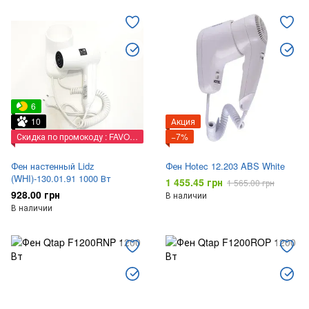
Туалетные стойки
Ведра для мусора
Поручни
Косметические зеркала
Мультибоксы
Сушилки для рук
Настенные фены
Диспенсеры
6
10
Акция
Дезинфекторы
Скребки
Таблички
Скидка по промокоду : FAVORIT
−7%
Корзины для белья
Коврики
Фен настенный Lidz
Фен Hotec 12.203 ABS White
(WHI)-130.01.91 1000 Вт
1 455.45 грн
1 565.00 грн
928.00 грн
В наличии
В наличии