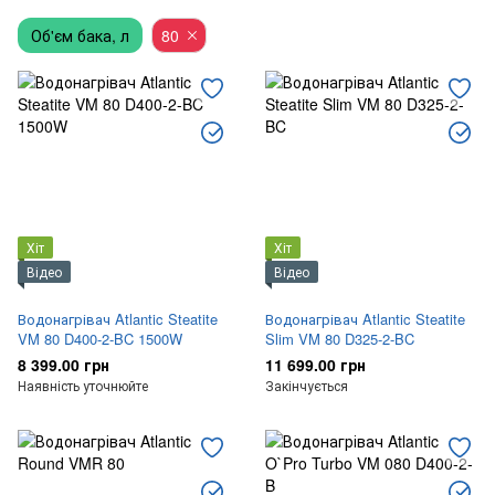
Об'єм бака, л
Насоси та фільтра
80
Обігрівачі
Тепла підлога
Котли та колоники
Хіт
Хіт
Відео
Відео
Водонагрівач Atlantic Steatite
Водонагрівач Atlantic Steatite
VM 80 D400-2-BC 1500W
Slim VM 80 D325-2-BC
8 399.00 грн
11 699.00 грн
Наявність уточнюйте
Закінчується