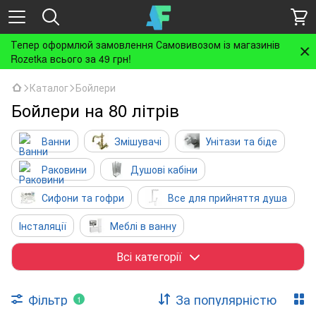
Тепер оформлюй замовлення Самовивозом із магазинів
Rozetka всього за 49 грн!
Каталог
Бойлери
Бойлери на 80 літрів
Ванни
Змішувачі
Унітази та біде
Раковини
Душові кабіни
Сифони та гофри
Все для прийняття душа
Інсталяції
Меблі в ванну
Рушникосушки та радіатори
Аксесуари
Всі категорії
Бойлери
Інженерна сантехніка
Фільтр
За популярністю
1
Вентиляція
Кухня