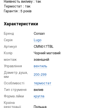
Наявність виливу : так
Термостат : так
Гарантія : 5 років
Характеристики
Бренд
Corsan
Серія
Lugo
Артикул
CMN017TBL
Колір
Чорний матовий
монтаж
зовнішній
Управління
вентиль
Діаметр душа,
200-299
мм
Особливості
термостат
Тип струменя
вилив
Форма лійки
кругла
Країна
реєстрації
Польща