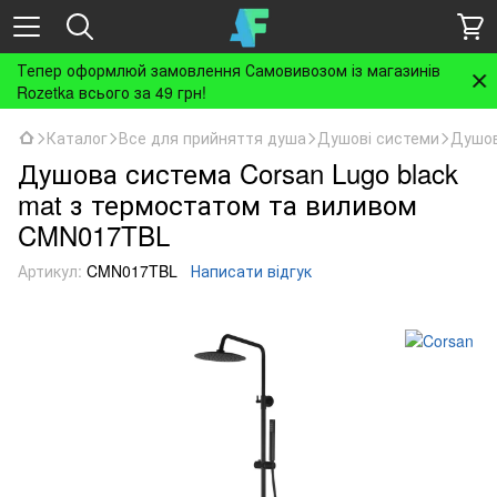
Тепер оформлюй замовлення Самовивозом із магазинів
Rozetka всього за 49 грн!
Каталог
Все для прийняття душа
Душові системи
Душов
Душова система Corsan Lugo black
mat з термостатом та виливом
CMN017TBL
Артикул:
CMN017TBL
Написати відгук