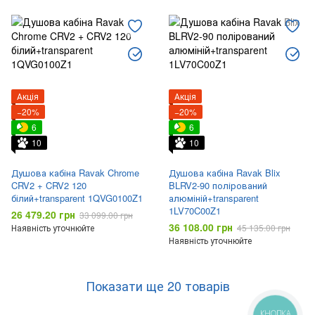
Акція
Акція
−20%
−20%
6
6
10
10
Душова кабіна Ravak Chrome
Душова кабіна Ravak Blix
CRV2 + CRV2 120
BLRV2-90 полірований
білий+transparent 1QVG0100Z1
алюміній+transparent
1LV70C00Z1
26 479.20 грн
33 099.00 грн
36 108.00 грн
Наявність уточнюйте
45 135.00 грн
Наявність уточнюйте
Показати ще 20 товарів
КНОПКА