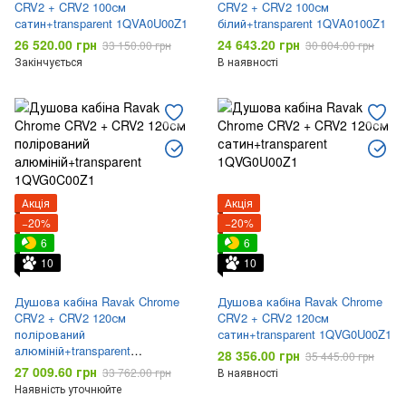
CRV2 + CRV2 100см
CRV2 + CRV2 100см
сатин+transparent 1QVA0U00Z1
білий+transparent 1QVA0100Z1
26 520.00 грн
24 643.20 грн
33 150.00 грн
30 804.00 грн
Закінчується
В наявності
Акція
Акція
−20%
−20%
6
6
10
10
Душова кабіна Ravak Chrome
Душова кабіна Ravak Chrome
CRV2 + CRV2 120см
CRV2 + CRV2 120см
полірований
сатин+transparent 1QVG0U00Z1
алюміній+transparent
28 356.00 грн
35 445.00 грн
1QVG0C00Z1
27 009.60 грн
33 762.00 грн
В наявності
Наявність уточнюйте