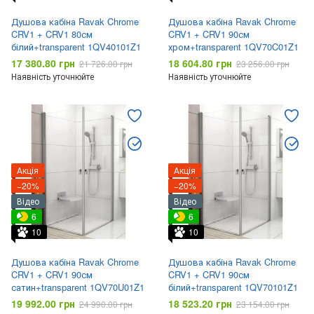
Душова кабіна Ravak Chrome
Душова кабіна Ravak Chrome
CRV1 + CRV1 80см
CRV1 + CRV1 90см
білий+transparent 1QV40101Z1
хром+transparent 1QV70C01Z1
17 380.80 грн
18 604.80 грн
21 726.00 грн
23 256.00 грн
Наявність уточнюйте
Наявність уточнюйте
Акція
Акція
−20%
−20%
Відео
Відео
6
6
10
10
Душова кабіна Ravak Chrome
Душова кабіна Ravak Chrome
CRV1 + CRV1 90см
CRV1 + CRV1 90см
сатин+transparent 1QV70U01Z1
білий+transparent 1QV70101Z1
19 992.00 грн
18 523.20 грн
24 990.00 грн
23 154.00 грн