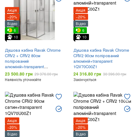
Акція
Акція
−20%
−20%
Відео
Відео
6
6
10
10
Душова кабіна Ravak Chrome
Душова кабіна Ravak Chrome
CRV2 + CRV2 80см
CRV2 90см полірований
полірований
алюміній+transparent
алюміній+transparent
1QV70C00Z1
1QV40C00Z1
23 500.80 грн
24 316.80 грн
29 376.00 грн
30 396.00 грн
Наявність уточнюйте
Закінчується
Акція
Акція
−20%
−20%
Відео
Відео