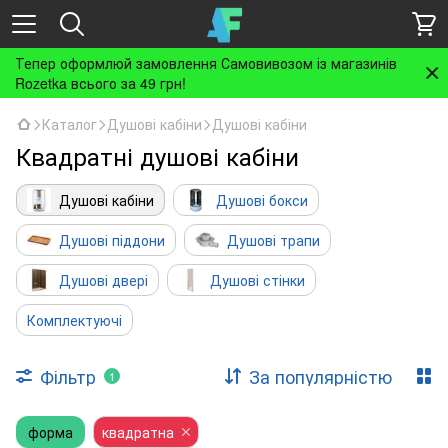
Тепер оформлюй замовлення Самовивозом із магазинів
Rozetka всього за 49 грн!
Каталог
Душові кабіни
Душові кабіни
Квадратні душові кабіни
Душові кабіни
Душові бокси
Душові піддони
Душові трапи
Душові двері
Душові стінки
Комплектуючі
Фільтр
За популярністю
1
форма
квадратна