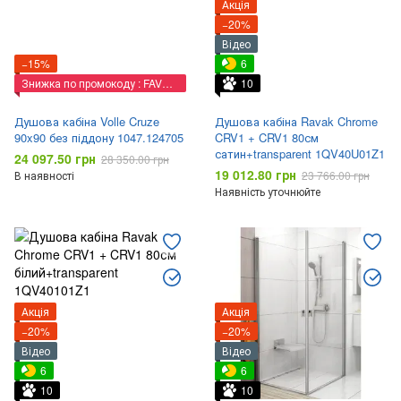
Акція
−20%
Відео
−15%
6
Знижка по промокоду : FAVORIT
10
Душова кабіна Volle Cruze
Душова кабіна Ravak Chrome
90x90 без піддону 1047.124705
CRV1 + CRV1 80см
сатин+transparent 1QV40U01Z1
24 097.50 грн
28 350.00 грн
19 012.80 грн
В наявності
23 766.00 грн
Наявність уточнюйте
Акція
Акція
−20%
−20%
Відео
Відео
6
6
10
10