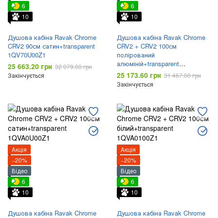
6
6
10
10
Душова кабіна Ravak Chrome
Душова кабіна Ravak Chrome
CRV2 90см сатин+transparent
CRV2 + CRV2 100см
1QV70U00Z1
полірований
алюміній+transparent
25 663.20 грн
32 079.00 грн
1QVA0C00Z1
25 173.60 грн
Закінчується
31 467.00 грн
Закінчується
Акція
Акція
−20%
−20%
Відео
Відео
6
6
10
10
Душова кабіна Ravak Chrome
Душова кабіна Ravak Chrome