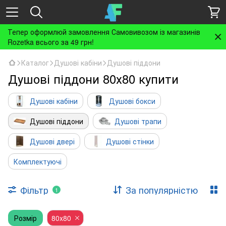
Тепер оформлюй замовлення Самовивозом із магазинів
Rozetka всього за 49 грн!
Каталог
Душові кабіни
Душові піддони
Душові піддони 80х80 купити
Душові кабіни
Душові бокси
Душові піддони
Душові трапи
Душові двері
Душові стінки
Комплектуючі
Фільтр
За популярністю
1
Розмір
80x80