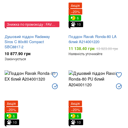
Акція
−20%
6
Знижка по промокоду : FAVORIT
10
Душовий піддон Radaway
Поддон Ravak Ronda-80 LA
Siros C 80x80 Compact
білий A214001220
SBC8817-2
11 138.40 грн
13 923.00 грн
10 877.90 грн
Наявність уточнюйте
Закінчується
Акція
Акція
−20%
−20%
6
6
10
10