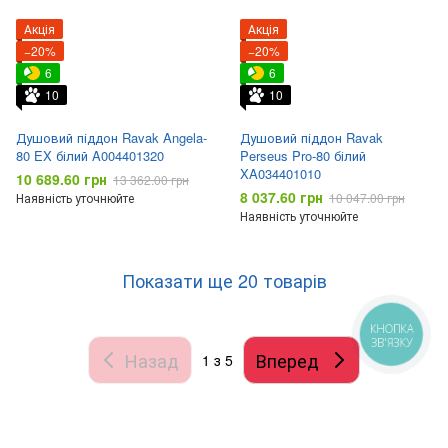
Акція
Акція
−20%
−20%
6
6
10
10
Душовий піддон Ravak Angela-
Душовий піддон Ravak
80 EX білий A004401320
Perseus Pro-80 білий
XA034401010
10 689.60 грн
13 362.00 грн
8 037.60 грн
Наявність уточнюйте
10 047.00 грн
Наявність уточнюйте
Показати ще 20 товарів
КНОПКА
ЗВ'ЯЗКУ
Назад
Вперед
1
з 5