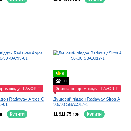
6
10
промокоду : FAVORIT
Знижка по промокоду : FAVORIT
ддон Radaway Argos C
Душовий піддон Radaway Siros A
9-01
90x90 SBA9917-1
рн
Купити
11 911.75 грн
Купити