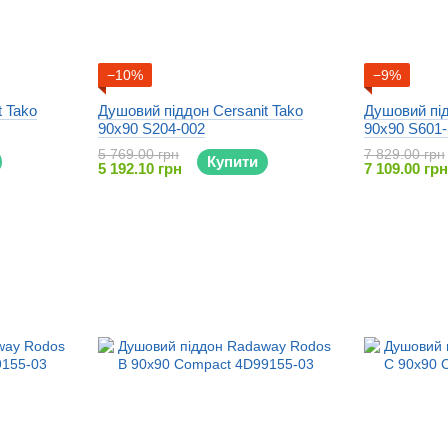
−10%
−9%
t Tako
Душовий піддон Cersanit Tako
Душовий під
90x90 S204-002
90x90 S601
5 769.00 грн
7 829.00 грн
Купити
5 192.10 грн
7 109.00 грн