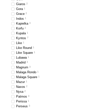
Giaros
2
Gora
1
Grace
2
Indos
1
Kapielka
3
Korfu
2
Kupala
1
Kyntos
7
Like
1
Like Round
1
Like Square
1
Lubawa
1
Madrid
3
Magnum
3
Malaga Rondo
1
Malaga Square
1
Mazur
1
Naxos
2
Nysa
2
Patmos
3
Perissa
1
Perseus
3