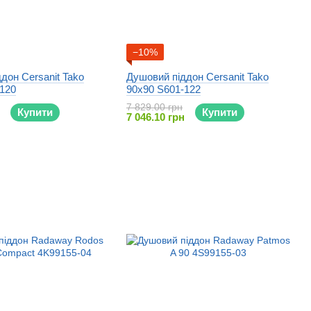
−10%
дон Cersanit Tako
Душовий піддон Cersanit Tako
-120
90x90 S601-122
7 829.00 грн
Купити
Купити
7 046.10 грн