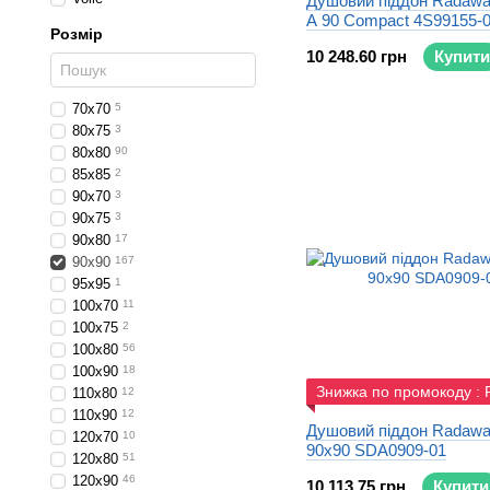
Душовий піддон Radawa
A 90 Compact 4S99155-
Розмір
10 248.60 грн
Купити
70x70
5
80x75
3
80x80
90
85x85
2
90x70
3
90x75
3
90x80
17
90x90
167
95x95
1
100x70
11
100x75
2
100x80
56
100x90
18
Знижка по промокоду :
110x80
12
110x90
12
Душовий піддон Radawa
120x70
10
90x90 SDA0909-01
120x80
51
120x90
46
10 113.75 грн
Купити