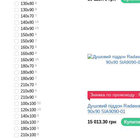
130x80
6
130x90
8
140x70
7
140x80
10
140x90
15
150x80
6
150x90
7
160x70
6
160x80
8
160x90
10
180x70
6
180x80
6
180x90
7
210x70
6
210x80
6
Знижка по промокоду :
210x90
6
100x100
52
Душовий піддон Radawa
120x100
10
90x90 SIA9090-01
140x100
6
15 013.30 грн
Купити
160x100
6
180x100
6
210x100
6