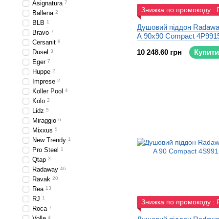
Asignatura
7
Знижка по промокоду :
Ballena
2
BLB
1
Душовий піддон Radawa
Bravo
7
A 90x90 Compact 4P991
Cersanit
9
10 248.60 грн
Купити
Dusel
3
Eger
7
Huppe
2
Imprese
2
Koller Pool
4
Kolo
2
Lidz
5
Miraggio
6
Mixxus
5
New Trendy
1
Pro Steel
1
Qtap
3
Radaway
46
Ravak
20
Rea
13
RJ
1
Знижка по промокоду :
Roca
7
Volle
4