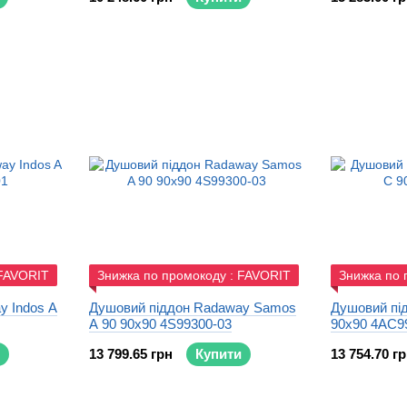
 FAVORIT
Знижка по промокоду : FAVORIT
Знижка по 
y Indos A
Душовий піддон Radaway Samos
Душовий пі
A 90 90x90 4S99300-03
90x90 4AC9
13 799.65 грн
Купити
13 754.70 г