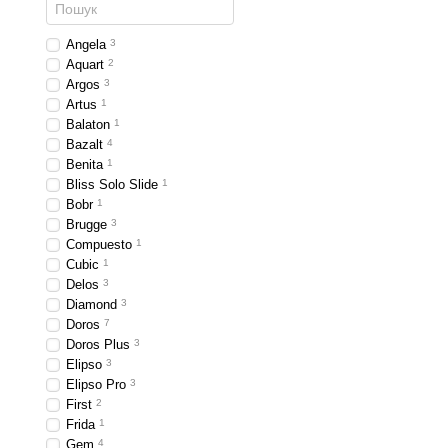
Angela
3
Aquart
2
Argos
3
Artus
1
Balaton
1
Bazalt
4
Benita
1
Bliss Solo Slide
1
Bobr
1
Brugge
3
Compuesto
1
Cubic
1
Delos
3
Diamond
3
Doros
7
Doros Plus
3
Elipso
3
Elipso Pro
3
First
2
Frida
1
Gem
4