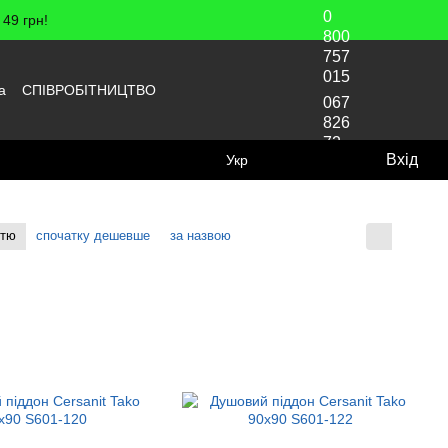
0
49 грн!
800
757
015
а
СПІВРОБІТНИЦТВО
067
826
72
Вхід
Укр
70
стю
спочатку дешевше
за назвою
Відображення: