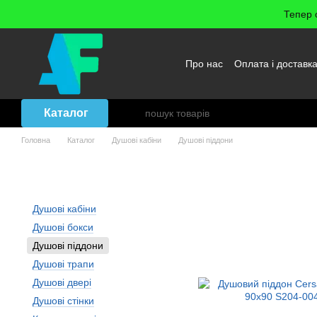
Перейти до основного контенту
Тепер 
Про нас
Оплата і доставк
Повернення товару
Уго
Каталог
Головна
Каталог
Душові кабіни
Душові піддони
Душові піддони 90х90 купи
Душові кабіни
Душові бокси
Душові піддони
Душові трапи
Душові двері
Душові стінки