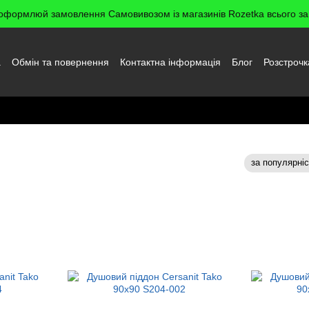
оформлюй замовлення Самовивозом із магазинів Rozetka всього за 
а
Обмін та повернення
Контактна інформація
Блог
Розстрочк
да користувача
ти
за популярні
Сортування: