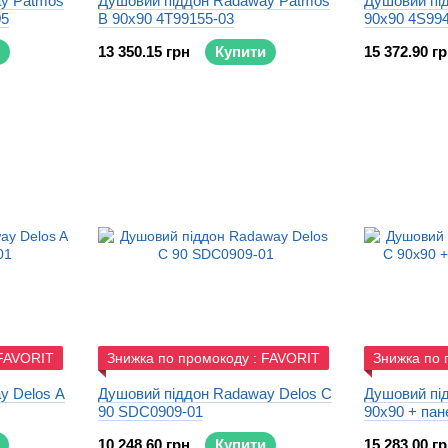
y Patmos
Душовий піддон Radaway Patmos
Душовий пі
05
B 90x90 4T99155-03
90x90 4S99
13 350.15 грн
Купити
15 372.90 г
 FAVORIT
Знижка по промокоду : FAVORIT
Знижка по 
y Delos A
Душовий піддон Radaway Delos C
Душовий пі
90 SDC0909-01
90x90 + пан
10 248.60 грн
Купити
15 283.00 г