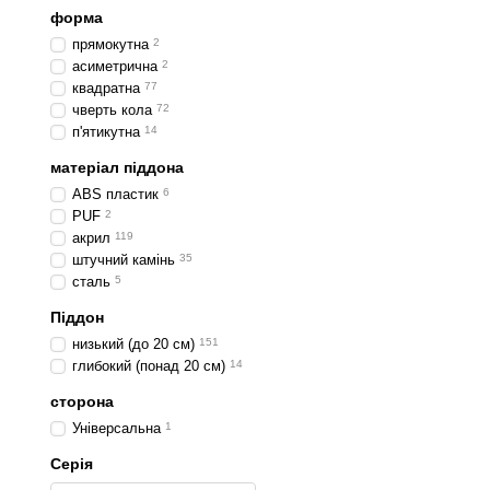
форма
прямокутна
2
асиметрична
2
квадратна
77
чверть кола
72
п'ятикутна
14
матеріал піддона
АBS пластик
6
PUF
2
акрил
119
штучний камінь
35
сталь
5
Піддон
низький (до 20 см)
151
глибокий (понад 20 см)
14
сторона
Універсальна
1
Серія