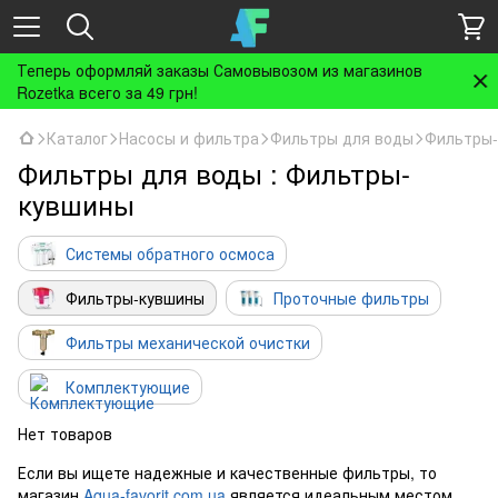
Теперь оформляй заказы Самовывозом из магазинов
Rozetka всего за 49 грн!
Каталог
Насосы и фильтра
Фильтры для воды
Фильтры
Фильтры для воды : Фильтры-
кувшины
Системы обратного осмоса
Фильтры-кувшины
Проточные фильтры
Фильтры механической очистки
Комплектующие
Нет товаров
Если вы ищете надежные и качественные фильтры, то
магазин
Aqua-favorit.com.ua
является идеальным местом