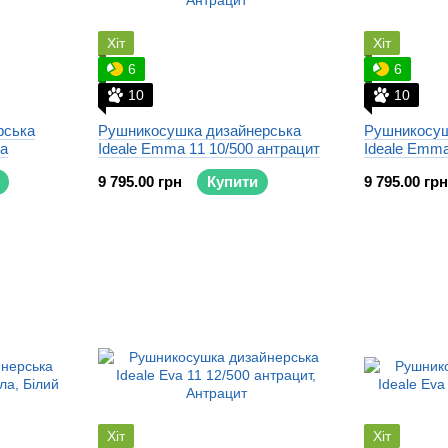
Хіт
Хіт
6
6
10
10
рська
Рушникосушка дизайнерська
Рушникосуш
ла
Ideale Emma 11 10/500 антрацит
Ideale Emma
9 795.00 грн
Купити
9 795.00 грн
Хіт
Хіт