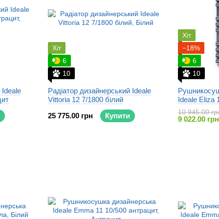
Хіт
Хіт
−18%
6
6
10
10
Ideale
Радіатор дизайнерський Ideale
Рушникосуш
цит
Vittoria 12 7/1800 білий
Ideale Eliza
10 945.00 гр
25 775.00 грн
Купити
9 022.00 грн