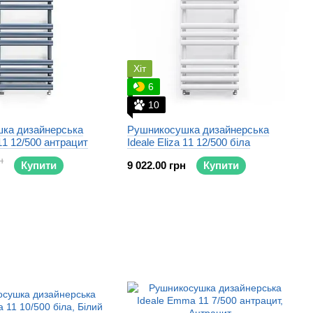
Хіт
6
10
ка дизайнерська
Рушникосушка дизайнерська
 11 12/500 антрацит
Ideale Eliza 11 12/500 біла
н
Купити
9 022.00 грн
Купити