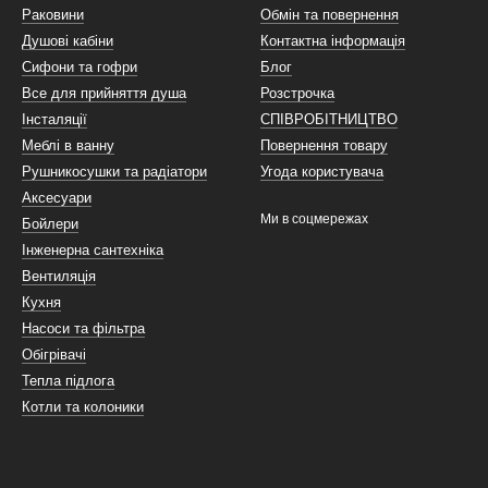
Раковини
Обмін та повернення
Душові кабіни
Контактна інформація
Сифони та гофри
Блог
Все для прийняття душа
Розстрочка
Інсталяції
СПІВРОБІТНИЦТВО
Меблі в ванну
Повернення товару
Рушникосушки та радіатори
Угода користувача
Аксесуари
Ми в соцмережах
Бойлери
Інженерна сантехніка
Вентиляція
Кухня
Насоси та фільтра
Обігрівачі
Тепла підлога
Котли та колоники