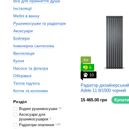
Все для прийняття душа
Інсталяції
Меблі в ванну
Рушникосушки та радіатори
Аксесуари
Бойлери
Інженерна сантехніка
Вентиляція
Хіт
Кухня
6
Насоси та фільтра
10
Обігрівачі
Тепла підлога
Радіатор дизайнерський 
Adele 11 8/1500 чорний
Котли та колоники
15 465.00 грн
Купити
Розділ
Водяні рушникосушки
32
Аксесуари для
рушникосушарок
5
Радіатори опалення
148