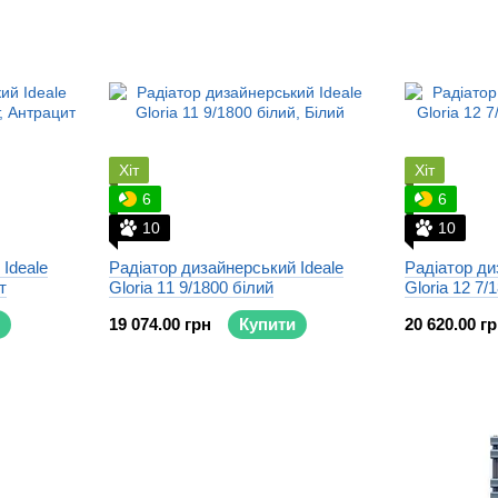
––фарбування і сушка здійснюється за допомогою суч
відповідного європейським екологічним стандартам. Ц
––контроль якості - вся продукція випробовується не 
відповідно до ISO9001: 2008.
Хіт
Хіт
6
6
10
10
Ideale
Радіатор дизайнерський Ideale
Радіатор ди
т
Gloria 11 9/1800 білий
Gloria 12 7/
19 074.00 грн
Купити
20 620.00 г