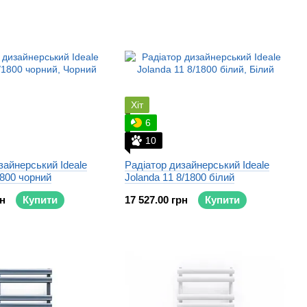
асного обладнання і якісного поліефірного порошку,
е робить її ідеальною;
менше трьох разів під тиском води. Весь контроль ведеться
Хіт
6
10
зайнерський Ideale
Радіатор дизайнерський Ideale
1800 чорний
Jolanda 11 8/1800 білий
рн
Купити
17 527.00 грн
Купити