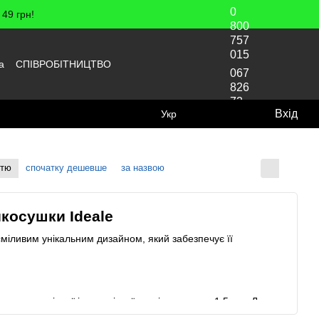
0
49 грн!
800
757
015
а
СПІВРОБІТНИЦТВО
067
826
72
Вхід
Укр
70
стю
спочатку дешевше
за назвою
Відображення:
косушки Ideale
міливим унікальним дизайном, який забезпечує її
ляють з міцної і довговічної сталі товщиною 1,5 мм. Листи
 робить їх максимально рівними і високоякісними. Такі