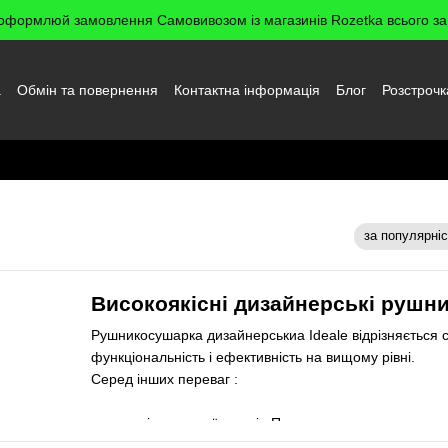
оформлюй замовлення Самовивозом із магазинів Rozetka всього за 
а
Обмін та повернення
Контактна інформація
Блог
Розстрочк
да користувача
за популярні
Сортування:
Високоякісні дизайнерські рушни
Рушникосушарка дизайнерськиа Ideale відрізняється с
функціональність і ефективність на вищому рівні.
Серед інших переваг :
––матеріали вищої якості . Полотенцесушитель виготов
цієї марки стали проходять довгий шлях обробки, що і