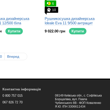
6
10
ка дизайнерська
Рушникосушка дизайнерська
1 12/500 біла
Ideale Eva 11 9/500 антрацит
н
Купити
9 022.00 грн
Купити
0
Вперед
Контактна інформація
0 800 757 015
08149 Київська обл., с. Софіївська
Борщагівка, вул. Павла
067 826 72 70
Чубинського 8В - ФОП Коваленко
Я.Ю. ІПН 3306611434