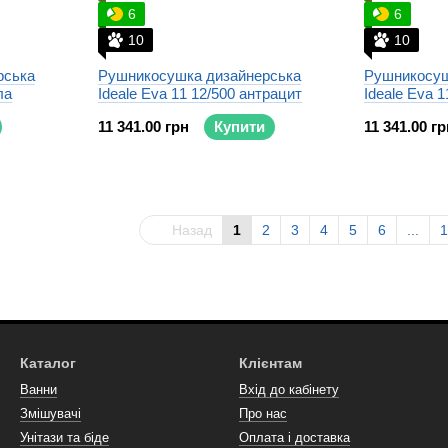
6
6
10
10
рська
Рушникосушка дизайнерська
Рушникосуш
ла
Ideale Eva 11 12/500 антрацит
Ideale Eva 1
11 341.00 грн
Купити
11 341.00 гр
Назад
1
2
3
4
5
6
...
1
Каталог
Клієнтам
Ванни
Вхід до кабінету
Змішувачі
Про нас
Унітази та біде
Оплата і доставка