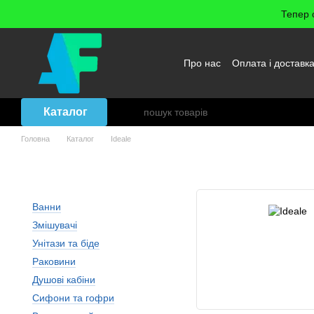
Перейти до основного контенту
Тепер 
Про нас
Оплата і доставк
Повернення товару
Уго
Каталог
Головна
Каталог
Ideale
Ideale
Ванни
Змішувачі
Унітази та біде
Раковини
Душові кабіни
Сифони та гофри