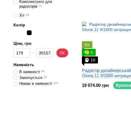
Комплектуючі для
радіаторів
11
Хіт
49
Колір
Ціна, грн
Хіт
Від Ціна, грн
До Ціна, грн
6
ОК
10
Наявність
Радіатор дизайнерський 
В наявності
68
Gloria 11 9/1800 антраци
Закінчується
15
Немає в наявності
113
19 074.00 грн
Купити