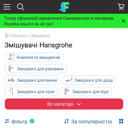
Тепер оформлюй замовлення Самовивозом із магазинів
Rozetka всього за 49 грн!
Каталог
Змішувачі
Змішувачі Hansgrohe
Комплекти змішувачів
Змішувачі для раковини
Змішувачі для ванни
Змішувачі для душу
Змішувачі для кухні
Змішувачі для біде
Гігієнічні душі
Спеціалізовані змішувачі
Всі категорії
Монокрани
Прихований монтаж
Фільтр
За популярністю
1
Аксесуари для змішувачів
Крани-дозатори