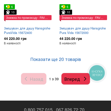
6
6
10
10
Знижка по промокоду : FAVORIT
Знижка по промокоду : FAVORIT
Змішувач для душу Hansgrohe
Змішувач для душу Hansgrohe
PuraVida 15672400
Pura Vida 15672000
44 220.00 грн
44 220.00 грн
В наявності
В наявності
Показати ще 20 товарів
КНОПКА
ЗВ'ЯЗКУ
Назад
Вперед
1
з 39
0 800 757 015
067 826 72 70